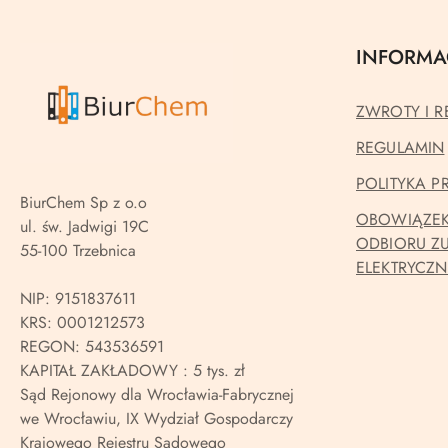
INFORMA
ZWROTY I R
REGULAMIN
POLITYKA 
BiurChem Sp z o.o
OBOWIĄZEK
ul. św. Jadwigi 19C
ODBIORU Z
55-100 Trzebnica
ELEKTRYCZ
NIP: 9151837611
KRS: 0001212573
REGON: 543536591
KAPITAŁ ZAKŁADOWY : 5 tys. zł
Sąd Rejonowy dla Wrocławia-Fabrycznej
we Wrocławiu, IX Wydział Gospodarczy
Krajowego Rejestru Sądowego