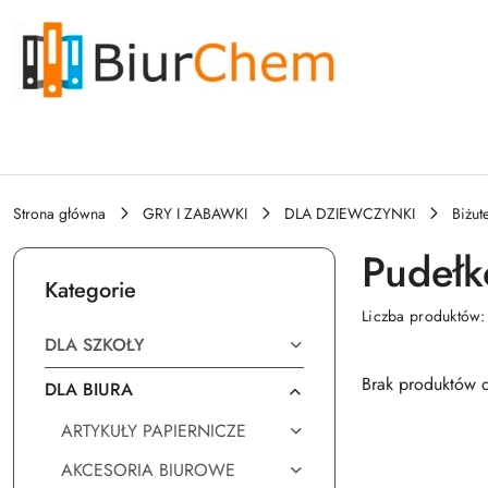
Przejdź do treści głównej
Przejdź do wyszukiwarki
Przejdź do moje konto
Przejdź do menu głównego
Przejdź do stopki
Strona główna
GRY I ZABAWKI
DLA DZIEWCZYNKI
Biżut
Pudełk
Kategorie
Liczba produktów
DLA SZKOŁY
Brak produktów d
DLA BIURA
ARTYKUŁY PAPIERNICZE
AKCESORIA BIUROWE