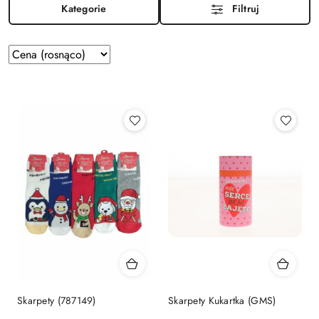
Kategorie
Filtruj
Zastosowano
Sortuj
według
sortowanie:
Cena
(rosnąco).
Skarpety (787149)
Skarpety Kukartka (GMS)