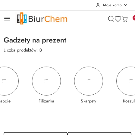
Moje konto
Przejdź do treści głównej
Przejdź do wyszukiwarki
Przejdź do moje konto
Przejdź do menu głównego
Przejdź do stopki
Gadżety na prezent
Liczba produktów:
3
Kapcie
Filiżanka
Skarpety
Koszul