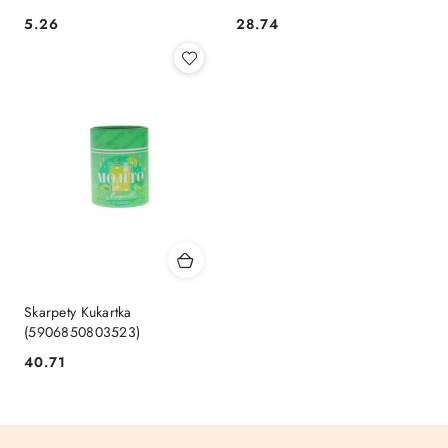
Cena:
Cena:
5.26
28.74
Skarpety Kukartka
(5906850803523)
Cena:
40.71