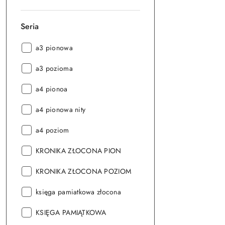
Seria
Seria:
a3 pionowa
Seria:
a3 pozioma
Seria:
a4 pionoa
Seria:
a4 pionowa nity
Seria:
a4 poziom
Seria:
KRONIKA ZŁOCONA PION
Seria:
KRONIKA ZŁOCONA POZIOM
Seria:
księga pamiatkowa złocona
Seria:
KSIĘGA PAMIĄTKOWA