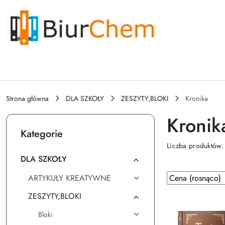
Przejdź do treści głównej
Przejdź do wyszukiwarki
Przejdź do moje konto
Przejdź do menu głównego
Przejdź do stopki
Strona główna
DLA SZKOŁY
ZESZYTY,BLOKI
Kronika
Kronik
Kategorie
Liczba produktów
DLA SZKOŁY
Zastosowano
Sortuj
ARTYKUŁY KREATYWNE
według
sortowanie:
ZESZYTY,BLOKI
Cena
(rosnąco).
Bloki