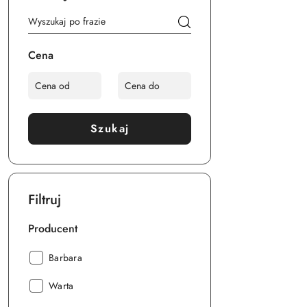
Cena
Szukaj
Filtruj
Producent
Producent:
Barbara
Producent:
Warta