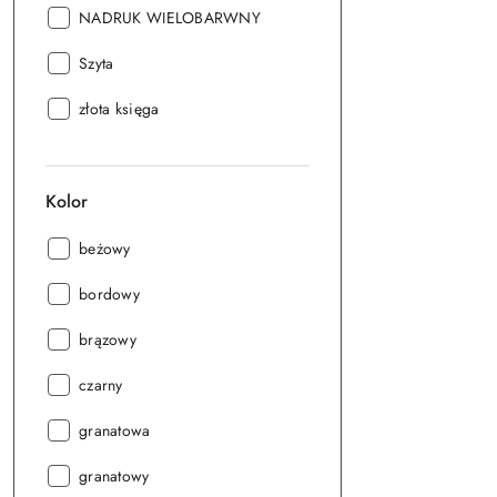
Seria:
NADRUK WIELOBARWNY
Seria:
Szyta
Seria:
złota księga
Kolor
Kolor:
beżowy
Kolor:
bordowy
Kolor:
brązowy
Kolor:
czarny
Kolor:
granatowa
Kolor:
granatowy