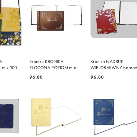
SZYKA
DO KOSZYKA
DO KOSZYKA
A
Kronika KRONIKA
Kronika NADRUK
mix 100k.
ZŁOCONA POZIOM mix
WIELOBARWNY bordo
arta (319-
100k. [mm:] 345x255 Warta
100k. [mm:] 250x345 W
96.80
96.80
Cena:
Cena:
8)
(319-029,030,031,032)
(1829-319-061)