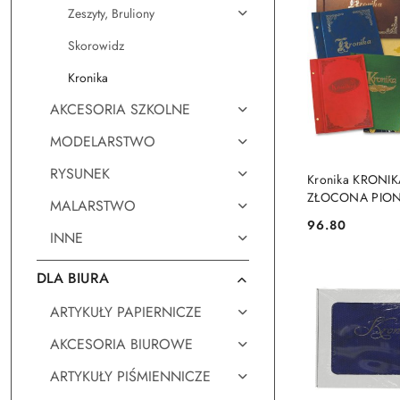
Zeszyty, Bruliony
Skorowidz
Kronika
AKCESORIA SZKOLNE
MODELARSTWO
RYSUNEK
DO KO
Kronika KRONIK
ZŁOCONA PION 
MALARSTWO
[mm:] 250x345 W
96.80
Cena:
025,026,027,02
INNE
DLA BIURA
ARTYKUŁY PAPIERNICZE
AKCESORIA BIUROWE
ARTYKUŁY PIŚMIENNICZE