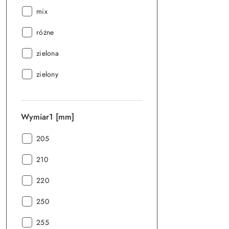
Kolor:
mix
Kolor:
różne
Kolor:
zielona
Kolor:
zielony
Wymiar1 [mm]
Wymiar1
205
[mm]:
Wymiar1
210
[mm]:
Wymiar1
220
[mm]:
Wymiar1
250
[mm]:
Wymiar1
255