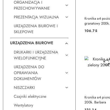
ORGANIZACJA I
PRZECHOWYWANIE
DO KO
PREZENTACJA WIZUALNA
Kronika a4 pozi
granatowy 200k.
URZĄDZENIA BIUROWE I
205x295 Barbar
106.75
SKLEPOWE
Cena:
URZĄDZENIA BIUROWE
DRUKARKI I URZĄDZENIA
WIELOFUNKCYJNE
URZĄDZENIA DO
OPRAWIANIA
DOKUMENTÓW
NISZCZARKI
DO KO
Czajniki elektryczne
Kronika a4 piono
200k. Barbara
Wentylatory
121.14