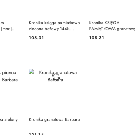
SZYKA
DO KOSZYKA
DO KOSZYKA
om
Kronika księga pamiatkowa
Kronika KSIĘGA
 [mm:]
złocona beżowy 144k.
PAMIĄTKOWA granatow
a
[mm:] 220x307 Warta (319-
100k. [mm:] 255x320 W
108.31
108.31
Cena:
Cena:
047)
(319-036)
SZYKA
DO KOSZYKA
a zielony
Kronika granatowa Barbara
121.14