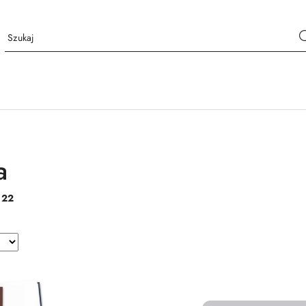
a
:
22