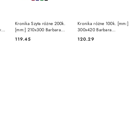
DO KOSZYKA
DO KOSZYKA
Kronika Szyta różne 200k.
Kronika różne 100k. [mm:]
y
[mm:] 210x300 Barbara
300x420 Barbara
arta
(0805302)
(0805700)
119.45
120.29
Cena:
Cena: