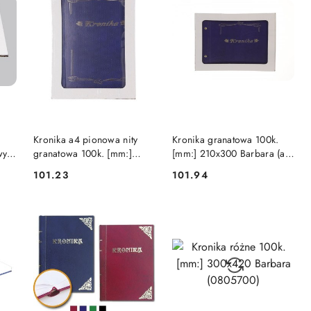
DO KOSZYKA
DO KOSZYKA
Kronika a4 pionowa nity
Kronika granatowa 100k.
wy
granatowa 100k. [mm:]
[mm:] 210x300 Barbara (a4
arta
210x300 Barbara
pozioma)
101.23
101.94
Cena:
Cena: