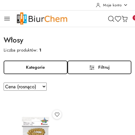
Moje konto
Przejdź do treści głównej
Przejdź do wyszukiwarki
Przejdź do moje konto
Przejdź do menu głównego
Przejdź do stopki
Włosy
Liczba produktów:
1
Kategorie
Filtruj
Zastosowano
Sortuj
według
sortowanie:
Cena
(rosnąco).