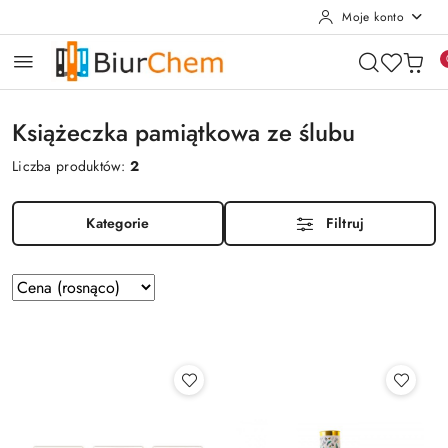
Moje konto
Przejdź do treści głównej
Przejdź do wyszukiwarki
Przejdź do moje konto
Przejdź do menu głównego
Przejdź do stopki
Książeczka pamiątkowa ze ślubu
Liczba produktów:
2
Kategorie
Filtruj
Zastosowano
Sortuj
według
sortowanie:
Cena
(rosnąco).