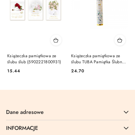
Książeczka pamiątkowa ze
Książeczka pamiątkowa ze
ślubu ślub (5902221800931)
ślubu TUBA Pamiątka Ślubna
BUTELKA Henry
Cena:
Cena:
15.44
24.70
(5905701489534)
Dane adresowe
INFORMACJE