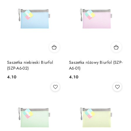
Saszetka niebieski Biurfol
Saszetka różowy Biurfol (SZP-
(SZP-A6-02)
A6-01)
Cena:
Cena:
4.10
4.10