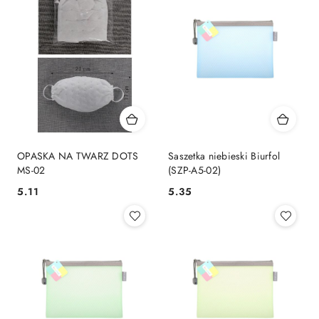
OPASKA NA TWARZ DOTS
Saszetka niebieski Biurfol
MS-02
(SZP-A5-02)
Cena:
Cena:
5.11
5.35