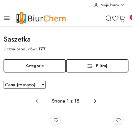
Moje konto
Przejdź do treści głównej
Przejdź do wyszukiwarki
Przejdź do moje konto
Przejdź do menu głównego
Przejdź do stopki
Saszetka
Liczba produktów:
177
Kategorie
Filtruj
Zastosowano
Sortuj
według
sortowanie:
Cena
(rosnąco).