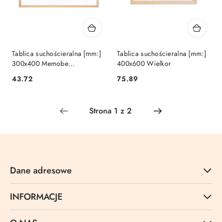
Tablica suchościeralna [mm:]
Tablica suchościeralna [mm:]
300x400 Memobe
400x600 Wielkor
(MTM040030.02.01.10)
Cena:
Cena:
43.72
75.89
Dane adresowe
INFORMACJE