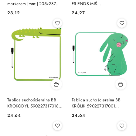
markerem [mm:] 205x287
FRIENDS MIŚ
Keyroad (KR971418)
5902277331687 [mm:]
Cena:
Cena:
23.12
24.27
280x370 Interdruk
Tablica suchościeralna BB
Tablica suchościeralna BB
KROKODYL 590227317018
KRÓLIK 590227317001
Interdruk (TABSBBCRO)
Interdruk (TABSBBKRO)
Cena:
Cena:
24.64
24.64