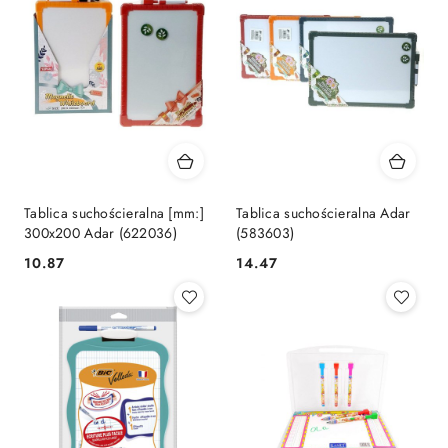
Tablica suchościeralna [mm:]
Tablica suchościeralna Adar
300x200 Adar (622036)
(583603)
Cena:
Cena:
10.87
14.47