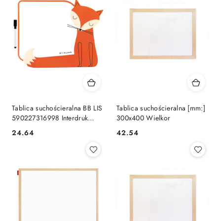
Tablica suchościeralna BB LIS
Tablica suchościeralna [mm:]
590227316998 Interdruk
300x400 Wielkor
(TABSBBLIS)
Cena:
Cena:
24.64
42.54