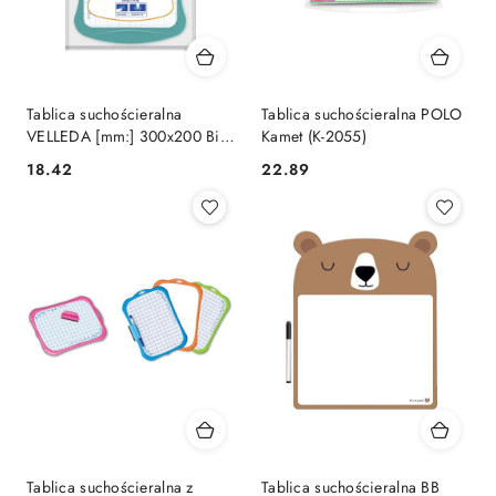
Tablica suchościeralna
Tablica suchościeralna POLO
VELLEDA [mm:] 300x200 Bic
Kamet (K-2055)
Kids (841362)
Cena:
Cena:
18.42
22.89
Tablica suchościeralna z
Tablica suchościeralna BB