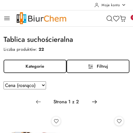
Moje konto
Przejdź do treści głównej
Przejdź do wyszukiwarki
Przejdź do moje konto
Przejdź do menu głównego
Przejdź do stopki
Tablica suchościeralna
Liczba produktów:
22
Kategorie
Filtruj
Zastosowano
Sortuj
według
sortowanie:
Cena
(rosnąco).