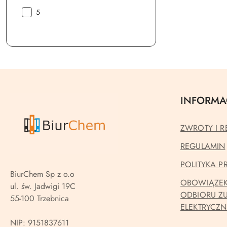
Ilość
5
kartek:
INFORMA
ZWROTY I R
REGULAMIN
POLITYKA 
BiurChem Sp z o.o
OBOWIĄZEK
ul. św. Jadwigi 19C
ODBIORU Z
55-100 Trzebnica
ELEKTRYCZ
NIP: 9151837611