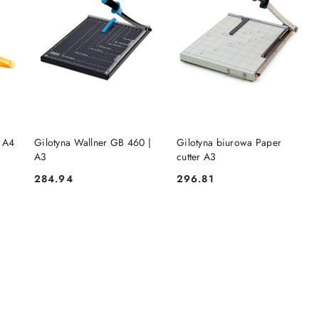
DO KOSZYKA
DO KOSZYKA
n A4
Gilotyna Wallner GB 460 |
Gilotyna biurowa Paper
A3
cutter A3
284.94
296.81
Cena:
Cena: