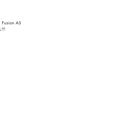
SZYKA
a Fusion A3
!!!