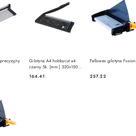
SZYKA
DO KOSZYKA
DO KOSZYKA
precyzyjny
Gilotyna A4 hobbycut a4
Fellowes gilotyna Fusio
czarny 5k. [mm:] 320x150
Opus
164.41
257.22
Cena:
Cena: