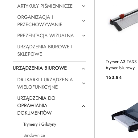
ARTYKUŁY PIŚMIENNICZE
ORGANIZACJA I
PRZECHOWYWANIE
PREZENTACJA WIZUALNA
URZĄDZENIA BIUROWE I
SKLEPOWE
DO KO
Trymer A3 TA33 
URZĄDZENIA BIUROWE
trymer biurowy
163.84
DRUKARKI I URZĄDZENIA
Cena:
WIELOFUNKCYJNE
URZĄDZENIA DO
OPRAWIANIA
DOKUMENTÓW
Trymery i Gilotyny
Bindownice