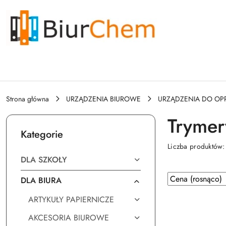
Przejdź do treści głównej
Przejdź do wyszukiwarki
Przejdź do moje konto
Przejdź do menu głównego
Przejdź do stopki
Strona główna
URZĄDZENIA BIUROWE
URZĄDZENIA DO O
Trymer
Kategorie
Liczba produktów
DLA SZKOŁY
Zastosowano
Sortuj
DLA BIURA
według
sortowanie:
ARTYKUŁY PAPIERNICZE
Cena
(rosnąco).
AKCESORIA BIUROWE