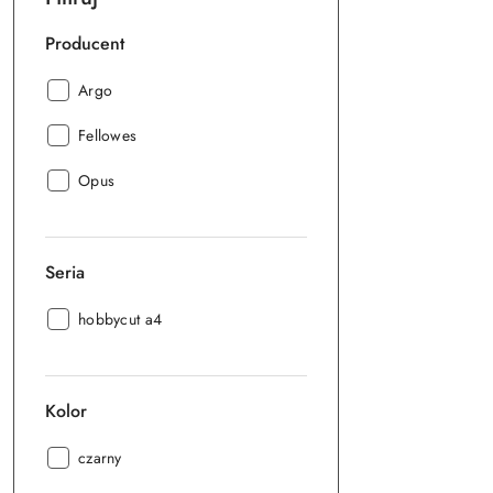
Producent
Producent:
Argo
Producent:
Fellowes
Producent:
Opus
Seria
Seria:
hobbycut a4
Kolor
Kolor:
czarny