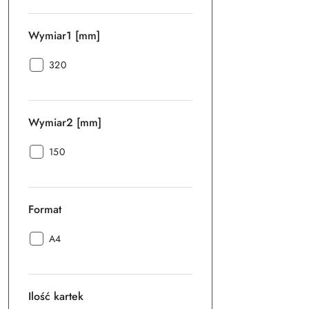
Wymiar1 [mm]
Wymiar1
320
[mm]:
Wymiar2 [mm]
Wymiar2
150
[mm]:
Format
Format:
A4
Ilość kartek