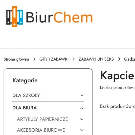
Przejdź do treści głównej
Przejdź do wyszukiwarki
Przejdź do moje konto
Przejdź do menu głównego
Przejdź do stopki
Strona główna
GRY I ZABAWKI
ZABAWKI UNISEKS
Gadże
Kapcie
Kategorie
Liczba produktów
DLA SZKOŁY
Brak produktów d
DLA BIURA
ARTYKUŁY PAPIERNICZE
AKCESORIA BIUROWE