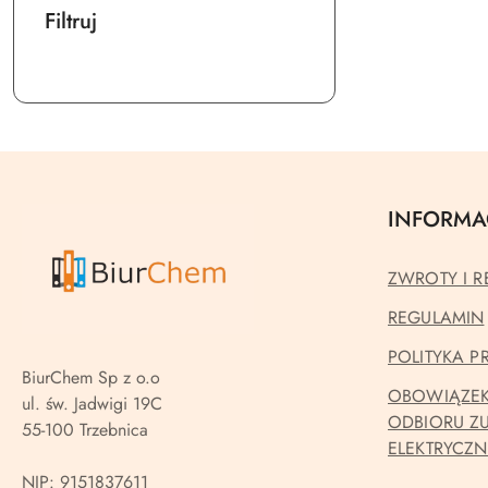
Filtruj
INFORMA
ZWROTY I R
REGULAMIN
POLITYKA 
BiurChem Sp z o.o
OBOWIĄZEK
ul. św. Jadwigi 19C
ODBIORU Z
55-100 Trzebnica
ELEKTRYCZ
NIP: 9151837611