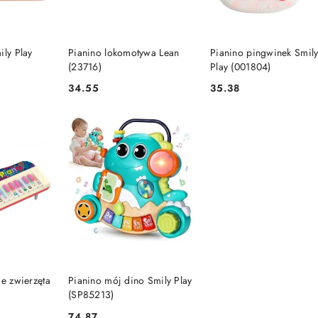
SZYKA
DO KOSZYKA
DO KOSZYKA
ily Play
Pianino lokomotywa Lean
Pianino pingwinek Smil
(23716)
Play (001804)
34.55
35.38
Cena:
Cena:
SZYKA
DO KOSZYKA
ie zwierzęta
Pianino mój dino Smily Play
(SP85213)
74.87