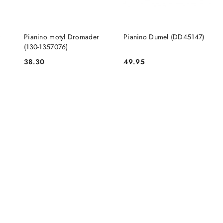
DO KOSZYKA
DO KOSZYKA
y
Pianino motyl Dromader
Pianino Dumel (DD45147)
(130-1357076)
38.30
49.95
Cena:
Cena: