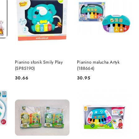
DO KOSZYKA
DO KOSZYKA
Pianino słonik Smily Play
Pianino malucha Artyk
(SP85190)
(188664)
30.66
30.95
Cena:
Cena: