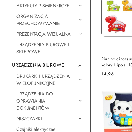
ARTYKUŁY PIŚMIENNICZE
ORGANIZACJA I
PRZECHOWYWANIE
PREZENTACJA WIZUALNA
URZĄDZENIA BIUROWE I
SKLEPOWE
DO KO
Pianino dinozau
URZĄDZENIA BIUROWE
kolory Hipo (H1
14.96
DRUKARKI I URZĄDZENIA
Cena:
WIELOFUNKCYJNE
URZĄDZENIA DO
OPRAWIANIA
DOKUMENTÓW
NISZCZARKI
Czajniki elektryczne