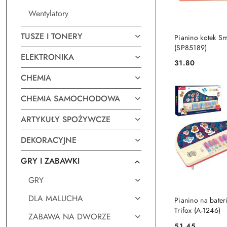
Wentylatory
DO KO
TUSZE I TONERY
Pianino kotek Sm
(SP85189)
ELEKTRONIKA
31.80
Cena:
CHEMIA
CHEMIA SAMOCHODOWA
ARTYKUŁY SPOŻYWCZE
DEKORACYJNE
GRY I ZABAWKI
GRY
DO KO
DLA MALUCHA
Pianino na bater
Trifox (A-1246)
ZABAWA NA DWORZE
51.45