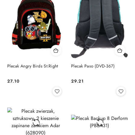
Plecak Angry Birds St.Right
Plecak Paso (DVD-367)
Cena:
Cena:
27.10
29.21