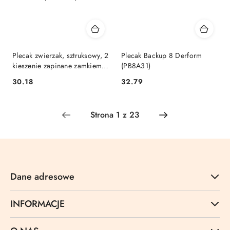
Plecak zwierzak, sztruksowy, 2
Plecak Backup 8 Derform
kieszenie zapinane zamkiem
(PB8A31)
Adar (628090)
Cena:
Cena:
30.18
32.79
Dane adresowe
INFORMACJE