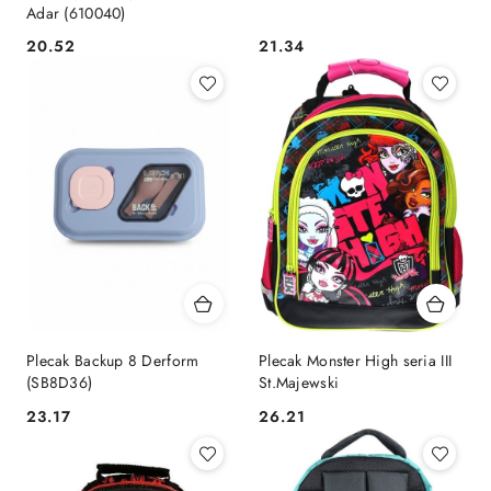
Adar (610040)
Cena:
Cena:
20.52
21.34
Plecak Backup 8 Derform
Plecak Monster High seria III
(SB8D36)
St.Majewski
Cena:
Cena:
23.17
26.21