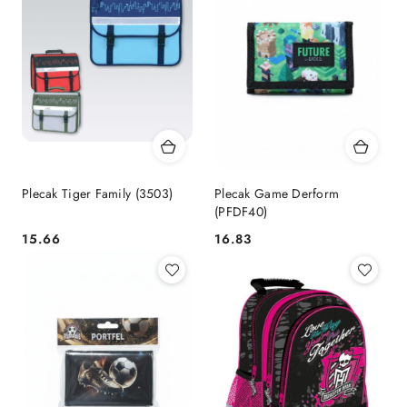
Plecak Tiger Family (3503)
Plecak Game Derform
(PFDF40)
Cena:
Cena:
15.66
16.83