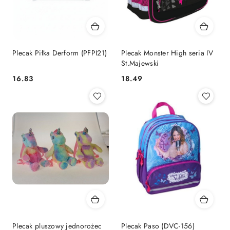
Plecak Piłka Derform (PFPI21)
Plecak Monster High seria IV
St.Majewski
Cena:
Cena:
16.83
18.49
Plecak pluszowy jednorożec
Plecak Paso (DVC-156)