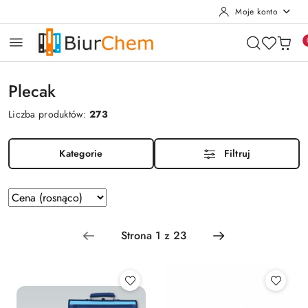
Moje konto
Przejdź do treści głównej
Przejdź do wyszukiwarki
Przejdź do moje konto
Przejdź do menu głównego
Przejdź do stopki
Plecak
Liczba produktów:
273
Kategorie
Filtruj
Zastosowano sortowanie: Cena (rosnąco).
Sortuj
według