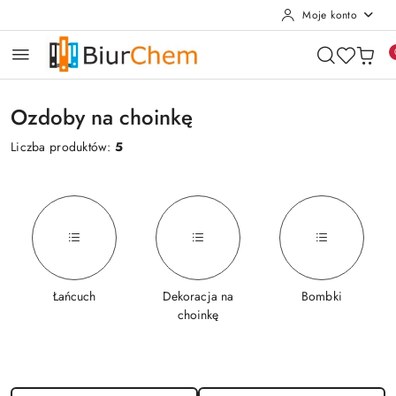
Moje konto
Przejdź do treści głównej
Przejdź do wyszukiwarki
Przejdź do moje konto
Przejdź do menu głównego
Przejdź do stopki
Ozdoby na choinkę
Liczba produktów:
5
Łańcuch
Dekoracja na
Bombki
choinkę