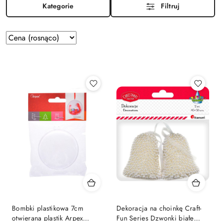
Kategorie
Filtruj
Zastosowano
Sortuj
według
sortowanie:
Cena
(rosnąco).
Bombki plastikowa 7cm
Dekoracja na choinkę Craft-
otwierana plastik Arpex
Fun Series Dzwonki białe