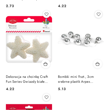
(BN4023)
Titanum (23BR1225-5)
Cena:
Cena:
2.73
4.22
Dekoracja na choinkę Craft-
Bombki mini 9szt., 3cm
Fun Series Gwiazdy białe
srebrne plastik Arpex
Titanum (23BR1225-6)
(BN6172SRE-4788)
Cena:
Cena:
4.22
5.13