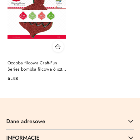
Ozdoba filcowa Craft-Fun
Series bombka filcowa 6 szt
Titanum (5693b)
Cena:
6.48
Dane adresowe
INFORMACJE