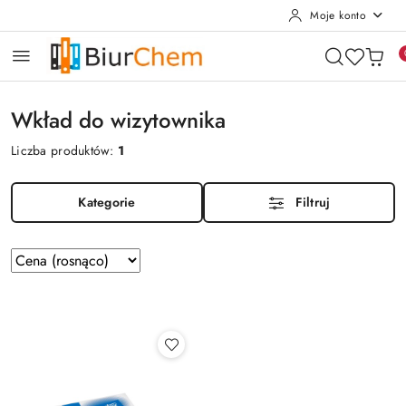
Moje konto
Przejdź do treści głównej
Przejdź do wyszukiwarki
Przejdź do moje konto
Przejdź do menu głównego
Przejdź do stopki
Wkład do wizytownika
Liczba produktów:
1
Kategorie
Filtruj
Zastosowano
Sortuj
według
sortowanie:
Cena
(rosnąco).