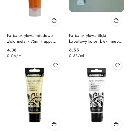
Farba akrylowa miodowe
Farba akrylowa Błękit
złoto metalik 75ml Happy
kobaltowy kolor: błękit nieba
Color (HA 7370 0075-113)
20ml Renesans (18)
Cena:
Cena:
4.38
6.55
0.06
/
ml
0.33
/
ml