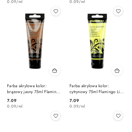
0.09
/
ml
0.09
/
ml
Farba akrylowa kolor:
Farba akrylowa kolor:
brązowy jasny 75ml Flamingo
cytrynowy 75ml Flamingo Line
Line (085)
(003)
Cena:
Cena:
7.09
7.09
0.09
/
ml
0.09
/
ml