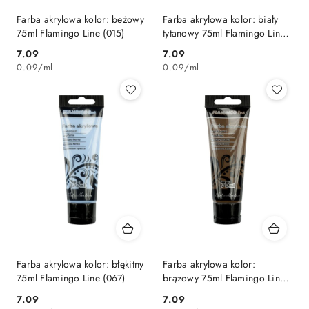
Farba akrylowa kolor: beżowy
Farba akrylowa kolor: biały
75ml Flamingo Line (015)
tytanowy 75ml Flamingo Line
(001)
Cena:
Cena:
7.09
7.09
0.09
/
ml
0.09
/
ml
Farba akrylowa kolor: błękitny
Farba akrylowa kolor:
75ml Flamingo Line (067)
brązowy 75ml Flamingo Line
(091)
Cena:
Cena:
7.09
7.09