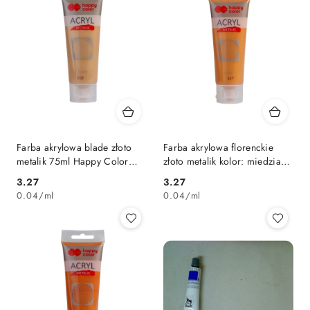
Farba akrylowa blade złoto
Farba akrylowa florenckie
metalik 75ml Happy Color
złoto metalik kolor: miedziany
(HA 7370 0075-112)
75ml Happy Color (HA 7370
Cena:
Cena:
3.27
3.27
0075-117)
0.04
/
ml
0.04
/
ml