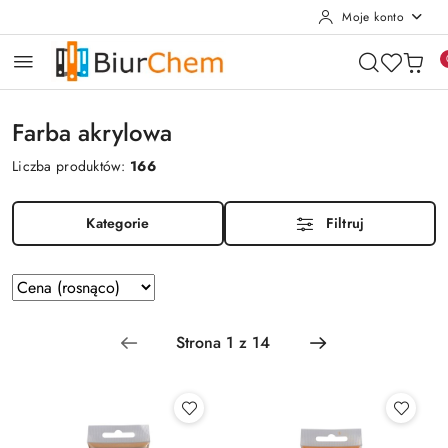
Moje konto
Przejdź do treści głównej
Przejdź do wyszukiwarki
Przejdź do moje konto
Przejdź do menu głównego
Przejdź do stopki
Farba akrylowa
Liczba produktów:
166
Kategorie
Filtruj
Zastosowano
Sortuj
według
sortowanie:
Cena
(rosnąco).