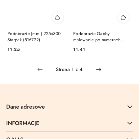
Podobrazie [mm:] 225x300
Podobrazie Gabby
Starpak (516722)
malowanie po numerach
Euro-Trade (540479)
Cena:
Cena:
11.25
11.41
Dane adresowe
INFORMACJE