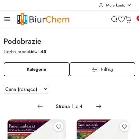
Moje konto
Przejdź do treści głównej
Przejdź do wyszukiwarki
Przejdź do moje konto
Przejdź do menu głównego
Przejdź do stopki
Podobrazie
Liczba produktów:
45
Kategorie
Filtruj
Zastosowano
Sortuj
według
sortowanie:
Cena
(rosnąco).