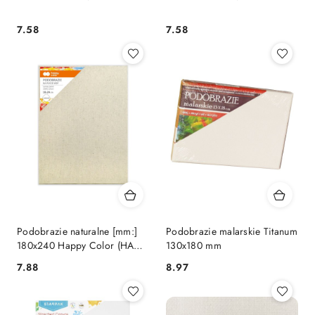
Cena:
Cena:
7.58
7.58
Podobrazie naturalne [mm:]
Podobrazie malarskie Titanum
180x240 Happy Color (HA
130x180 mm
7391 1824-B)
Cena:
Cena:
7.88
8.97