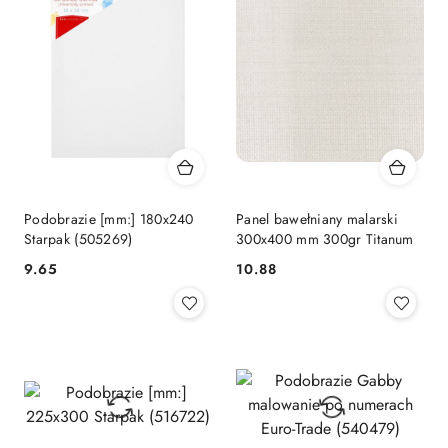
Podobrazie [mm:] 180x240
Panel bawełniany malarski
Starpak (505269)
300x400 mm 300gr Titanum
Cena:
Cena:
9.65
10.88