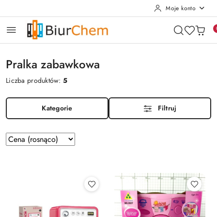
Moje konto
Przejdź do treści głównej
Przejdź do wyszukiwarki
Przejdź do moje konto
Przejdź do menu głównego
Przejdź do stopki
Pralka zabawkowa
Liczba produktów:
5
Kategorie
Filtruj
Zastosowano
Sortuj
według
sortowanie:
Cena
(rosnąco).