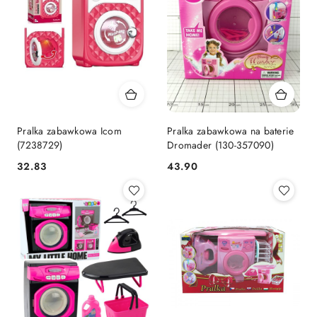
Pralka zabawkowa Icom
Pralka zabawkowa na baterie
(7238729)
Dromader (130-357090)
Cena:
Cena:
32.83
43.90