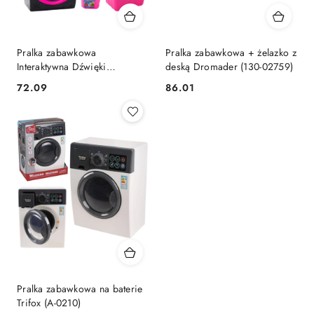
Pralka zabawkowa
Pralka zabawkowa + żelazko z
Interaktywna Dźwięki
deską Dromader (130-02759)
Akcesoria Czarno Różowa
Cena:
Cena:
72.09
86.01
Lean (24996)
Pralka zabawkowa na baterie
Trifox (A-0210)