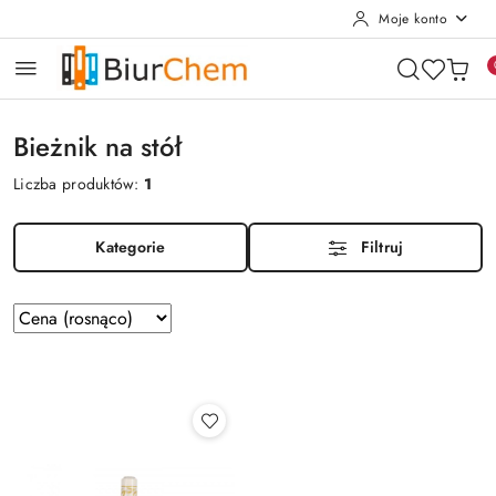
Moje konto
Przejdź do treści głównej
Przejdź do wyszukiwarki
Przejdź do moje konto
Przejdź do menu głównego
Przejdź do stopki
Bieżnik na stół
Liczba produktów:
1
Kategorie
Filtruj
Zastosowano
Sortuj
według
sortowanie:
Cena
(rosnąco).