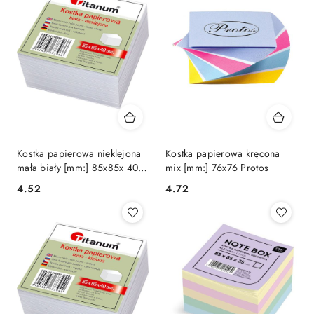
Kostka papierowa nieklejona
Kostka papierowa kręcona
mała biały [mm:] 85x85x 40
mix [mm:] 76x76 Protos
Titanum
Cena:
Cena:
4.52
4.72