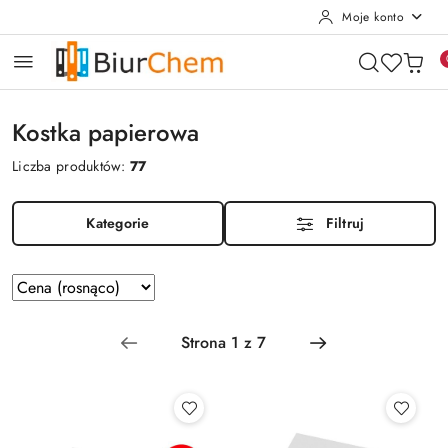
Moje konto
Przejdź do treści głównej
Przejdź do wyszukiwarki
Przejdź do moje konto
Przejdź do menu głównego
Przejdź do stopki
Kostka papierowa
Liczba produktów:
77
Kategorie
Filtruj
Zastosowano
Sortuj
według
sortowanie:
Cena
(rosnąco).