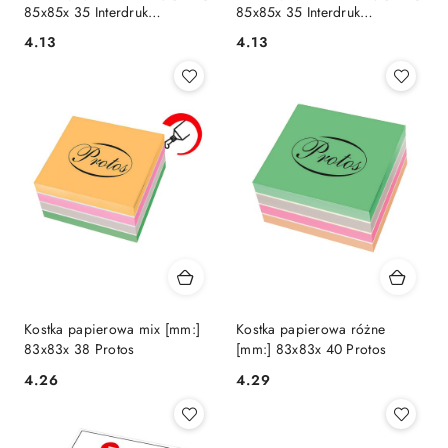
85x85x 35 Interdruk
85x85x 35 Interdruk
(KOSPAP)
(KOSPAPNK)
Cena:
Cena:
4.13
4.13
Kostka papierowa mix [mm:]
Kostka papierowa różne
83x83x 38 Protos
[mm:] 83x83x 40 Protos
Cena:
Cena:
4.26
4.29