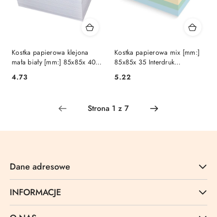
Kostka papierowa klejona
Kostka papierowa mix [mm:]
mała biały [mm:] 85x85x 40
85x85x 35 Interdruk
Titanum
(KOSPAPFK)
Cena:
Cena:
4.73
5.22
Dane adresowe
INFORMACJE