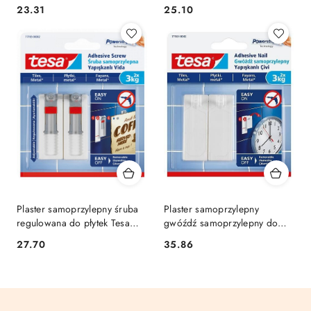
Cena:
Cena:
23.31
25.10
Plaster samoprzylepny śruba
Plaster samoprzylepny
regulowana do płytek Tesa
gwóźdź samoprzylepny do
(77765-00002-00 TS)
płytek Tesa (77763)
Cena:
Cena:
27.70
35.86