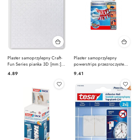
Plaster samoprzylepny Craft-
Plaster samoprzylepny
Fun Series pianka 3D [mm:] 6
powerstrips przezroczyste
Titanum (29003)
Tesa (58827-00000-00 TS)
Cena:
Cena:
4.89
9.41