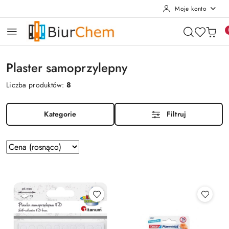
Moje konto
Przejdź do treści głównej
Przejdź do wyszukiwarki
Przejdź do moje konto
Przejdź do menu głównego
Przejdź do stopki
Plaster samoprzylepny
Liczba produktów:
8
Kategorie
Filtruj
Zastosowano
Sortuj
według
sortowanie:
Cena
(rosnąco).