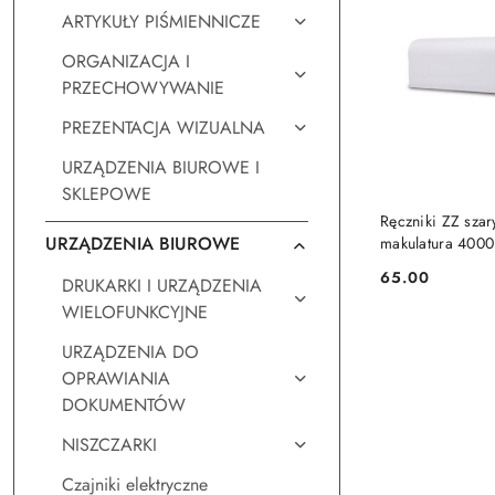
ARTYKUŁY PIŚMIENNICZE
ORGANIZACJA I
PRZECHOWYWANIE
PREZENTACJA WIZUALNA
URZĄDZENIA BIUROWE I
SKLEPOWE
DO KO
Ręczniki ZZ szar
URZĄDZENIA BIUROWE
makulatura 4000
65.00
DRUKARKI I URZĄDZENIA
Cena:
WIELOFUNKCYJNE
URZĄDZENIA DO
OPRAWIANIA
DOKUMENTÓW
NISZCZARKI
Czajniki elektryczne