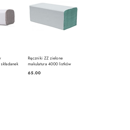
SZYKA
DO KOSZYKA
y
Ręczniki ZZ zielone
 składanek
makulatura 4000 listków
65.00
Cena: