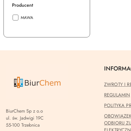
Producent
Producent:
MAWA
INFORMA
ZWROTY I R
REGULAMIN
POLITYKA 
BiurChem Sp z o.o
OBOWIĄZEK
ul. św. Jadwigi 19C
ODBIORU Z
55-100 Trzebnica
ELEKTRYCZ