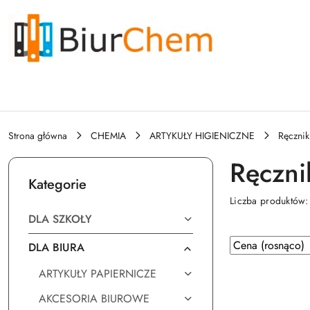
Przejdź do treści głównej
Przejdź do wyszukiwarki
Przejdź do moje konto
Przejdź do menu głównego
Przejdź do stopki
Strona główna
CHEMIA
ARTYKUŁY HIGIENICZNE
Ręcznik
Ręczni
Kategorie
Liczba produktów
DLA SZKOŁY
Zastosowano
Sortuj
DLA BIURA
według
sortowanie:
ARTYKUŁY PAPIERNICZE
Cena
(rosnąco).
AKCESORIA BIUROWE