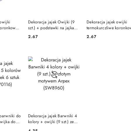
SZYKA
DO KOSZYKA
DO KOSZYKA
owijki
Dekoracja jajek Owijki (9
Dekoracja jajek owijki
koronkowe
szt.) + podstawki na jajka
termokurczliwe koronko
7514)
Arpex (SW7286)
9szt. Arpex (SW7446)
2.67
2.67
Cena:
Cena:
SZYKA
DO KOSZYKA
 barwniki do
Dekoracja jajek Barwniki 4
owijka do
kolory + owijki (9 szt.) ze
pex
złotym motywem Arpex
4.35