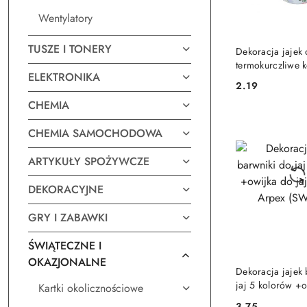
Wentylatory
DO KO
TUSZE I TONERY
Dekoracja jajek 
termokurczliwe 
ELEKTRONIKA
9szt. Arpex (SW
2.19
Cena:
CHEMIA
CHEMIA SAMOCHODOWA
ARTYKUŁY SPOŻYWCZE
DEKORACYJNE
GRY I ZABAWKI
ŚWIĄTECZNE I
OKAZJONALNE
DO KO
Dekoracja jajek
jaj 5 kolorów +
Kartki okolicznościowe
jajek 6 sztuk Ar
3.75