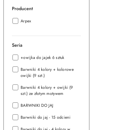
Producent
Producent:
Arpex
Seria
Seria:
+owijka do jajek 6 sztuk
Seria:
Barwniki 4 kolory + kolorowe
owijki (9 szt.)
Seria:
Barwniki 4 kolory + owijki (9
szt.) ze złotym motywem
Seria:
BARWNIKI DO JAJ
Seria:
Barwniki do jaj - 15 odcieni
Seria:
Barwniki do jaj - 4 kolory w