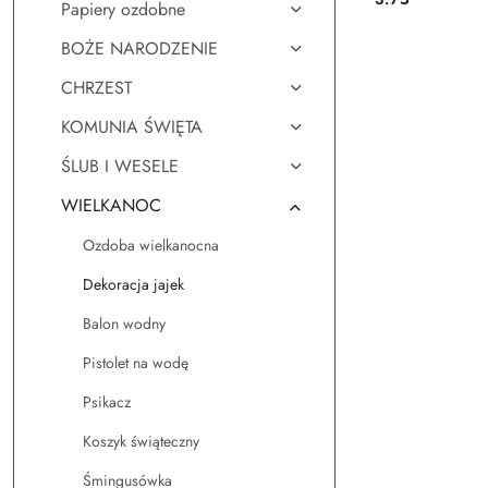
Papiery ozdobne
Cena:
(SW0116)
BOŻE NARODZENIE
CHRZEST
KOMUNIA ŚWIĘTA
ŚLUB I WESELE
WIELKANOC
Ozdoba wielkanocna
Dekoracja jajek
Balon wodny
Pistolet na wodę
Psikacz
Koszyk świąteczny
Śmingusówka