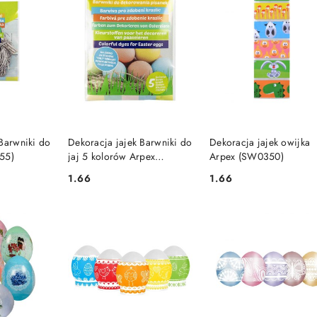
SZYKA
DO KOSZYKA
DO KOSZYKA
 Barwniki do
Dekoracja jajek Barwniki do
Dekoracja jajek owijka
55)
jaj 5 kolorów Arpex
Arpex (SW0350)
(SW7262)
1.66
1.66
Cena:
Cena: