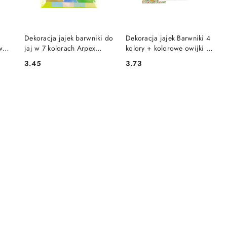
DO KOSZYKA
DO KOSZYKA
Dekoracja jajek barwniki do
Dekoracja jajek Barwniki 4
we
jaj w 7 kolorach Arpex
kolory + kolorowe owijki (9
(SW7279)
szt.) Arpex (SW8953)
3.45
3.73
Cena:
Cena: