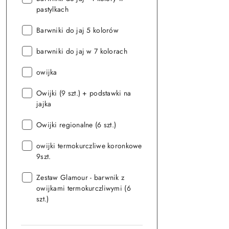
pastylkach
Seria:
Barwniki do jaj 5 kolorów
Seria:
barwniki do jaj w 7 kolorach
Seria:
owijka
Seria:
Owijki (9 szt.) + podstawki na
jajka
Seria:
Owijki regionalne (6 szt.)
Seria:
owijki termokurczliwe koronkowe
9szt.
Seria:
Zestaw Glamour - barwnik z
owijkami termokurczliwymi (6
szt.)