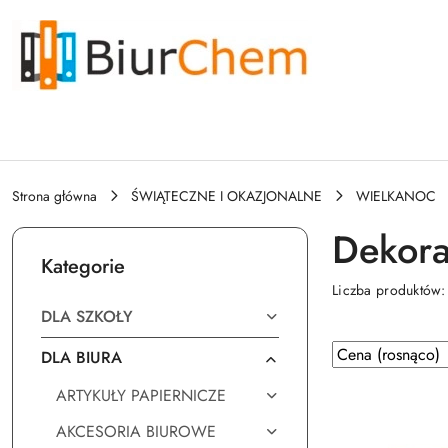
Przejdź do treści głównej
Przejdź do wyszukiwarki
Przejdź do moje konto
Przejdź do menu głównego
Przejdź do stopki
Strona główna
ŚWIĄTECZNE I OKAZJONALNE
WIELKANOC
Dekora
Kategorie
Liczba produktów
DLA SZKOŁY
Zastosowano
Sortuj
DLA BIURA
według
sortowanie:
ARTYKUŁY PAPIERNICZE
Cena
(rosnąco).
AKCESORIA BIUROWE