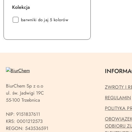
Kolekcja
Kolekcja:
barwniki do jaj 5 kolorów
INFORMA
BiurChem Sp z o.o
ZWROTY I R
ul. św. Jadwigi 19C
REGULAMIN
55-100 Trzebnica
POLITYKA 
NIP: 9151837611
OBOWIĄZEK
KRS: 0001212573
ODBIORU Z
REGON: 543536591