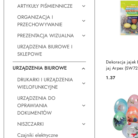
ARTYKUŁY PIŚMIENNICZE
ORGANIZACJA I
PRZECHOWYWANIE
PREZENTACJA WIZUALNA
URZĄDZENIA BIUROWE I
SKLEPOWE
DO KO
Dekoracja jajek
URZĄDZENIA BIUROWE
jaj Arpex (SW72
1.37
DRUKARKI I URZĄDZENIA
Cena:
WIELOFUNKCYJNE
URZĄDZENIA DO
OPRAWIANIA
DOKUMENTÓW
NISZCZARKI
Czajniki elektryczne