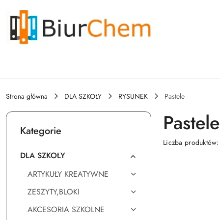
Przejdź do treści głównej
Przejdź do wyszukiwarki
Przejdź do moje konto
Przejdź do menu głównego
Przejdź do stopki
Strona główna
DLA SZKOŁY
RYSUNEK
Pastele
Pastele
Kategorie
Liczba produktów
DLA SZKOŁY
ARTYKUŁY KREATYWNE
ZESZYTY,BLOKI
AKCESORIA SZKOLNE