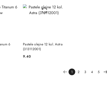
SZYKA
DO KOSZYKA
tanum 6
Pastele olejne 12 kol. Astra
(313112001)
9.40
Cena:
1
2
3
4
5