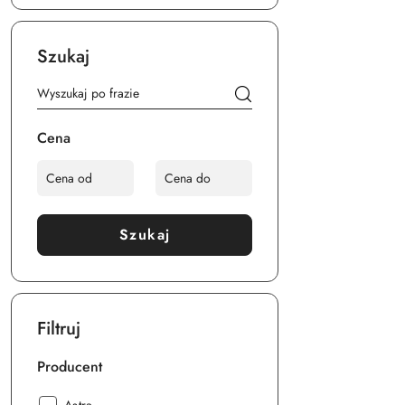
Szukaj
Cena
Szukaj
Filtruj
Producent
Producent: