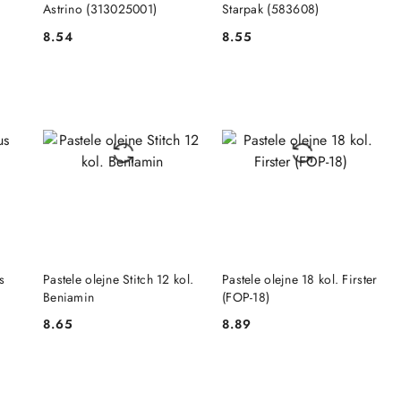
Astrino (313025001)
Starpak (583608)
8.54
8.55
Cena:
Cena:
DO KOSZYKA
DO KOSZYKA
s
Pastele olejne Stitch 12 kol.
Pastele olejne 18 kol. Firster
Beniamin
(FOP-18)
8.65
8.89
Cena:
Cena: