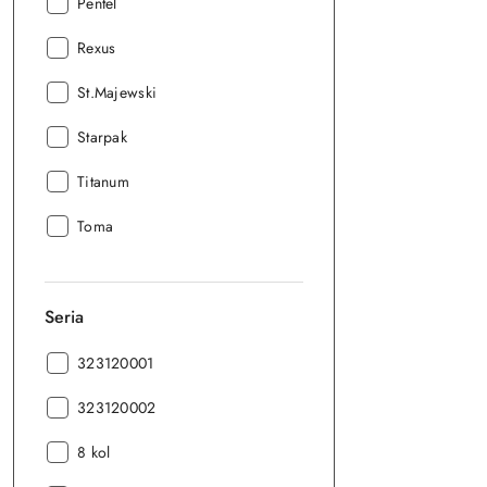
Producent:
Pentel
Producent:
Rexus
Producent:
St.Majewski
Producent:
Starpak
Producent:
Titanum
Producent:
Toma
Seria
Seria:
323120001
Seria:
323120002
Seria:
8 kol