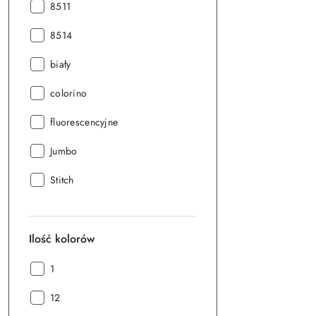
Seria:
8511
Seria:
8514
Seria:
biały
Seria:
colorino
Seria:
fluorescencyjne
Seria:
Jumbo
Seria:
Stitch
Ilość kolorów
Ilość
1
kolorów:
Ilość
12
kolorów: