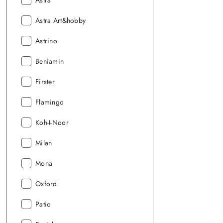
Astra
Producent:
Astra Art&hobby
Producent:
Astrino
Producent:
Beniamin
Producent:
Firster
Producent:
Flamingo
Producent:
Koh-I-Noor
Producent:
Milan
Producent:
Mona
Producent:
Oxford
Producent:
Patio