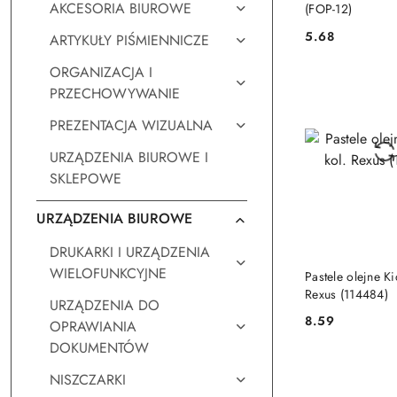
AKCESORIA BIUROWE
(FOP-12)
5.68
ARTYKUŁY PIŚMIENNICZE
Cena:
ORGANIZACJA I
PRZECHOWYWANIE
PREZENTACJA WIZUALNA
URZĄDZENIA BIUROWE I
SKLEPOWE
URZĄDZENIA BIUROWE
DRUKARKI I URZĄDZENIA
DO KO
WIELOFUNKCYJNE
Pastele olejne Ki
Rexus (114484)
URZĄDZENIA DO
8.59
OPRAWIANIA
Cena:
DOKUMENTÓW
NISZCZARKI