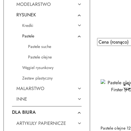
MODELARSTWO
RYSUNEK
Kredki
Pastele
Zastosowano
Sortuj
Pastele suche
według
sortowanie:
Cena
Pastele olejne
(rosnąco).
Węgiel rysunkowy
Zestaw plastyczny
MALARSTWO
INNE
DLA BIURA
ARTYKUŁY PAPIERNICZE
DO KO
Pastele olejne 12