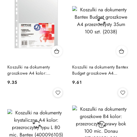
Koszulki na dokumenty
Koszulki na dokumenty Bantex
groszkowe A4 kolor:
Budget groszkowe A4
przezroczysty typu U 30 mic.
przezroczysty 35um 100 szt.
Cena:
Cena:
9.35
9.61
Office Products (21141155-
(2038)
90)