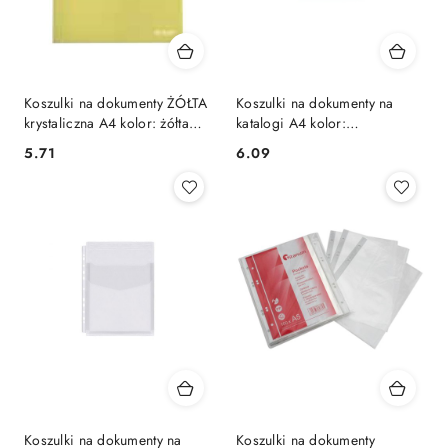
Koszulki na dokumenty ŻÓŁTA
Koszulki na dokumenty na
krystaliczna A4 kolor: żółta
katalogi A4 kolor:
typu L Herlitz (9030545)
przezroczysty typu U 200 mic.
Cena:
Cena:
5.71
6.09
Biurfol (of-40)
Koszulki na dokumenty na
Koszulki na dokumenty