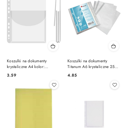
Koszulki na dokumenty
Koszulki na dokumenty
krystaliczne A4 kolor:
Titanum A6 krystaliczne 25
przezroczysty górna klapka
szt. typ U 40um
Cena:
Cena:
3.59
4.85
170 mic. Donau (1775001PL-
00)