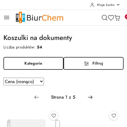
Moje konto
Przejdź do treści głównej
Przejdź do wyszukiwarki
Przejdź do moje konto
Przejdź do menu głównego
Przejdź do stopki
Koszulki na dokumenty
Liczba produktów:
54
Kategorie
Filtruj
Zastosowano
Sortuj
według
sortowanie:
Cena
(rosnąco).