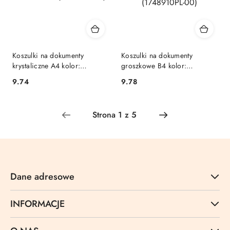
Koszulki na dokumenty
Koszulki na dokumenty
krystaliczne A4 kolor:
groszkowe B4 kolor:
przezroczysty typu L 80 mic.
przezroczysty prawy bok 100
Cena:
Cena:
9.74
9.78
Bantex (400096105)
mic. Donau (1748910PL-00)
Dane adresowe
INFORMACJE