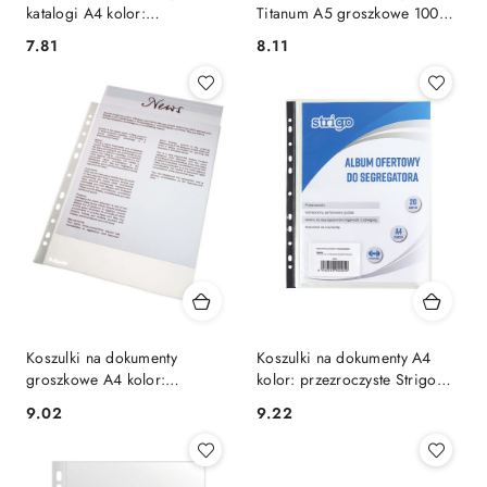
katalogi A4 kolor:
Titanum A5 groszkowe 100
przezroczysty typu U 180 mic.
szt. typ U 40um
Cena:
Cena:
7.81
8.11
Biurfol (of-42)
Koszulki na dokumenty
Koszulki na dokumenty A4
groszkowe A4 kolor:
kolor: przezroczyste Strigo
przezroczysty typu U 35 mic.
(SF024)
Cena:
Cena:
9.02
9.22
Esselte (16690)