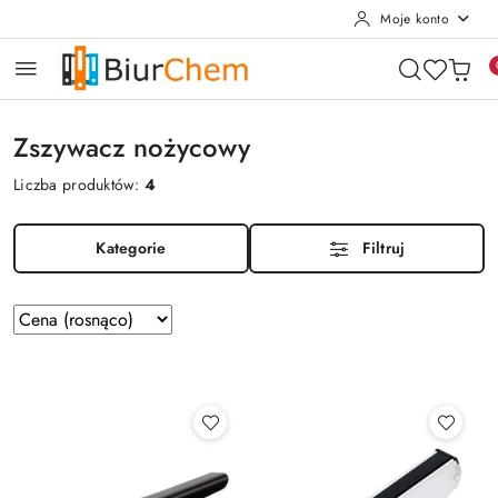
Moje konto
Przejdź do treści głównej
Przejdź do wyszukiwarki
Przejdź do moje konto
Przejdź do menu głównego
Przejdź do stopki
Zszywacz nożycowy
Liczba produktów:
4
Kategorie
Filtruj
Zastosowano
Sortuj
według
sortowanie:
Cena
(rosnąco).