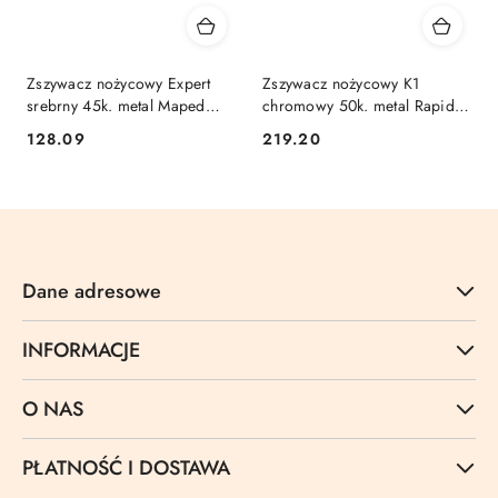
Zszywacz nożycowy Expert
Zszywacz nożycowy K1
srebrny 45k. metal Maped
chromowy 50k. metal Rapid
(450510)
(10510601)
Cena:
Cena:
128.09
219.20
Dane adresowe
INFORMACJE
O NAS
PŁATNOŚĆ I DOSTAWA