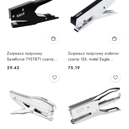
Zszywacz nożycowy
Zszywacz nożycowy srebrno-
Saveforce TYST871 czarny
czarny 12k. metal Eagle
25k. metalowo-plastikowy
(828L)
Cena:
Cena:
29.42
75.19
Eagle (110-1730)