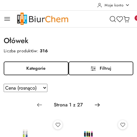
Moje konto
Przejdź do treści głównej
Przejdź do wyszukiwarki
Przejdź do moje konto
Przejdź do menu głównego
Przejdź do stopki
Ołówek
Liczba produktów:
316
Kategorie
Filtruj
Zastosowano sortowanie: Cena (rosnąco).
Sortuj
według