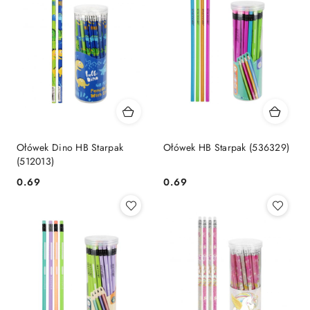
Ołówek Dino HB Starpak
Ołówek HB Starpak (536329)
(512013)
Cena:
Cena:
0.69
0.69