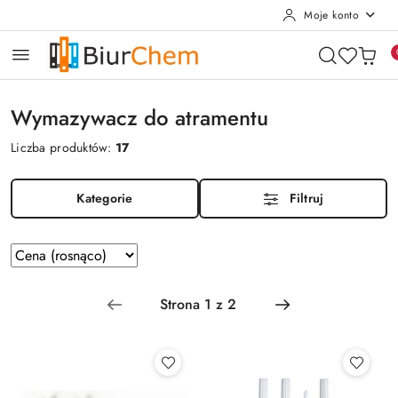
Moje konto
Przejdź do treści głównej
Przejdź do wyszukiwarki
Przejdź do moje konto
Przejdź do menu głównego
Przejdź do stopki
Wymazywacz do atramentu
Liczba produktów:
17
Kategorie
Filtruj
Zastosowano
Sortuj
według
sortowanie:
Cena
(rosnąco).