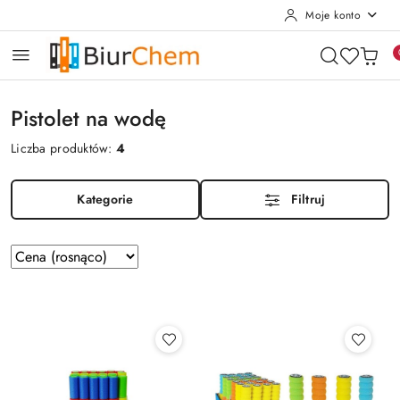
Moje konto
Przejdź do treści głównej
Przejdź do wyszukiwarki
Przejdź do moje konto
Przejdź do menu głównego
Przejdź do stopki
Pistolet na wodę
Liczba produktów:
4
Kategorie
Filtruj
Zastosowano
Sortuj
według
sortowanie:
Cena
(rosnąco).