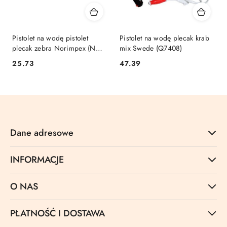
Pistolet na wodę pistolet
Pistolet na wodę plecak krab
plecak zebra Norimpex (NO-
mix Swede (Q7408)
2001619)
Cena:
Cena:
25.73
47.39
Dane adresowe
INFORMACJE
O NAS
PŁATNOŚĆ I DOSTAWA