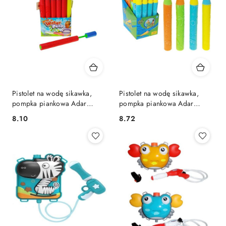
Pistolet na wodę sikawka,
Pistolet na wodę sikawka,
pompka piankowa Adar
pompka piankowa Adar
(594876)
(633056)
Cena:
Cena:
8.10
8.72