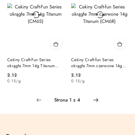
Cekiny Craft-Fun Series
Cekiny Craft-fun Series
okrągłe 7mm 14g Titanum
okrągłe 7mm czerwone 14g
(CM6S)
Titanum (CM6R)
Cena:
Cena:
2.12
2.12
0.15
/
g
0.15
/
g