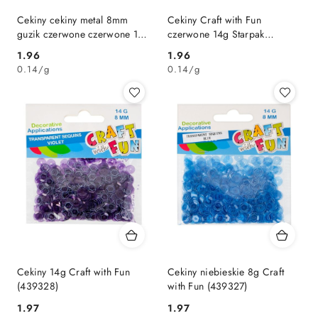
Cekiny cekiny metal 8mm
Cekiny Craft with Fun
guzik czerwone czerwone 14g
czerwone 14g Starpak
Mega Creative (384020)
(439331)
Cena:
Cena:
1.96
1.96
0.14
/
g
0.14
/
g
Cekiny 14g Craft with Fun
Cekiny niebieskie 8g Craft
(439328)
with Fun (439327)
Cena:
Cena:
1.97
1.97