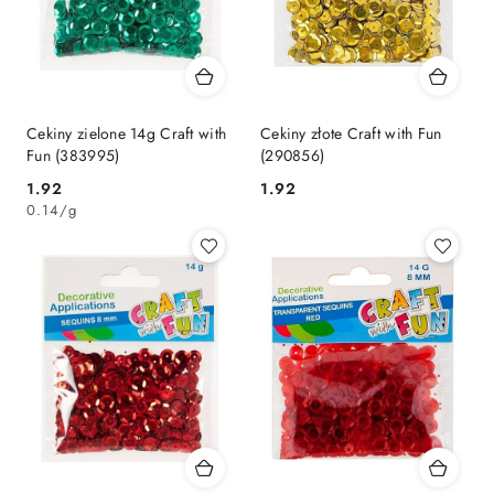
Cekiny zielone 14g Craft with
Cekiny złote Craft with Fun
Fun (383995)
(290856)
Cena:
Cena:
1.92
1.92
0.14
/
g