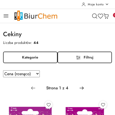
Moje konto
Przejdź do treści głównej
Przejdź do wyszukiwarki
Przejdź do moje konto
Przejdź do menu głównego
Przejdź do stopki
Cekiny
Liczba produktów:
44
Kategorie
Filtruj
Zastosowano
Sortuj
według
sortowanie:
Cena
(rosnąco).