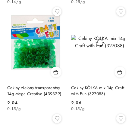
0.14
/
g
0.25
/
g
Cekiny zielony transparentny
Cekiny KÓŁKA mix 14g Craft
14g Mega Creative (439329)
with Fun (327088)
Cena:
Cena:
2.04
2.06
0.15
/
g
0.15
/
g