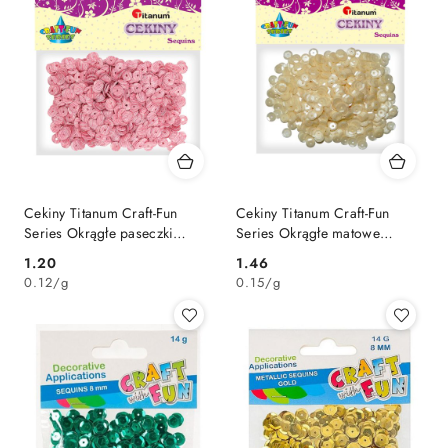
Cekiny Titanum Craft-Fun
Cekiny Titanum Craft-Fun
Series Okrągłe paseczki
Series Okrągłe matowe
różowo-białe
perłowe
Cena:
Cena:
1.20
1.46
0.12
/
g
0.15
/
g