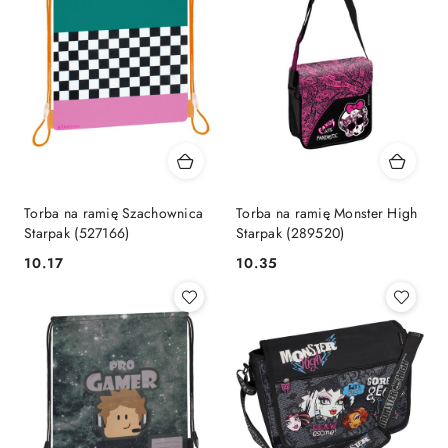
Torba na ramię Szachownica
Torba na ramię Monster High
Starpak (527166)
Starpak (289520)
Cena:
Cena:
10.17
10.35