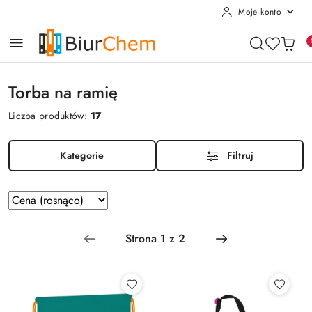
Moje konto
Przejdź do treści głównej
Przejdź do wyszukiwarki
Przejdź do moje konto
Przejdź do menu głównego
Przejdź do stopki
Torba na ramię
Liczba produktów:
17
Kategorie
Filtruj
Zastosowano
Sortuj
według
sortowanie:
Cena
(rosnąco).