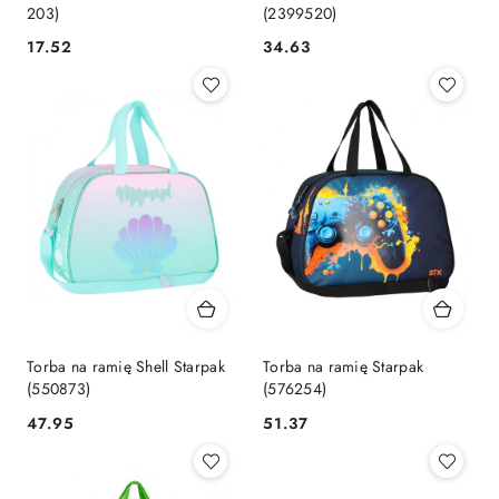
203)
(2399520)
Cena:
Cena:
17.52
34.63
Torba na ramię Shell Starpak
Torba na ramię Starpak
(550873)
(576254)
Cena:
Cena:
47.95
51.37