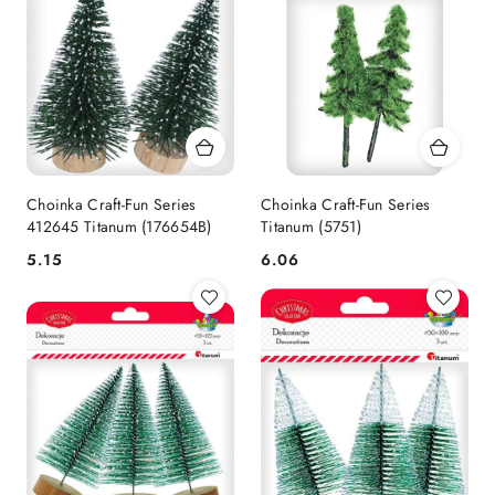
Choinka Craft-Fun Series
Choinka Craft-Fun Series
412645 Titanum (176654B)
Titanum (5751)
Cena:
Cena:
5.15
6.06