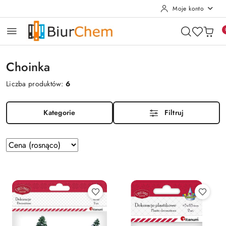
Moje konto
Przejdź do treści głównej
Przejdź do wyszukiwarki
Przejdź do moje konto
Przejdź do menu głównego
Przejdź do stopki
Choinka
Liczba produktów:
6
Kategorie
Filtruj
Zastosowano
Sortuj
według
sortowanie:
Cena
(rosnąco).