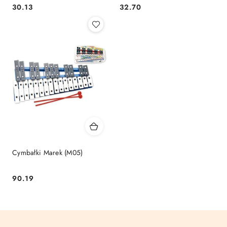
Cena:
Cena:
30.13
32.70
Cymbałki Marek (M05)
Cena:
90.19