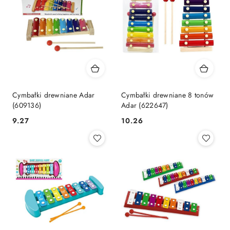
Cymbałki drewniane Adar
Cymbałki drewniane 8 tonów
(609136)
Adar (622647)
Cena:
Cena:
9.27
10.26