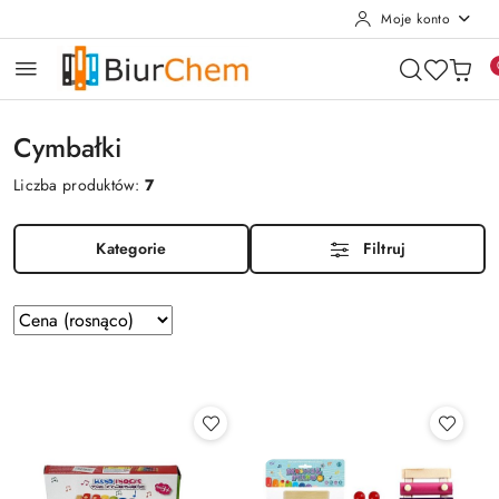
Moje konto
Przejdź do treści głównej
Przejdź do wyszukiwarki
Przejdź do moje konto
Przejdź do menu głównego
Przejdź do stopki
Cymbałki
Liczba produktów:
7
Kategorie
Filtruj
Zastosowano
Sortuj
według
sortowanie:
Cena
(rosnąco).