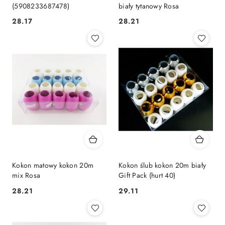
(5908233687478)
biały tytanowy Rosa
Cena:
Cena:
28.17
28.21
Kokon matowy kokon 20m
Kokon ślub kokon 20m biały
mix Rosa
Gift Pack (hurt 40)
Cena:
Cena:
28.21
29.11