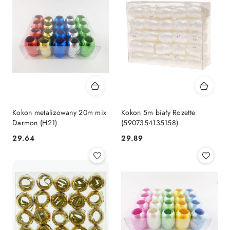
Kokon metalizowany 20m mix
Kokon 5m biały Rozette
Darmon (H21)
(5907354135158)
Cena:
Cena:
29.64
29.89