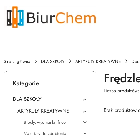
Przejdź do treści głównej
Przejdź do wyszukiwarki
Przejdź do moje konto
Przejdź do menu głównego
Przejdź do stopki
Strona główna
DLA SZKOŁY
ARTYKUŁY KREATYWNE
Doda
Frędzl
Kategorie
Liczba produktów
DLA SZKOŁY
Brak produktów d
ARTYKUŁY KREATYWNE
Bibuły, wycinanki, filce
Materiały do zdobienia