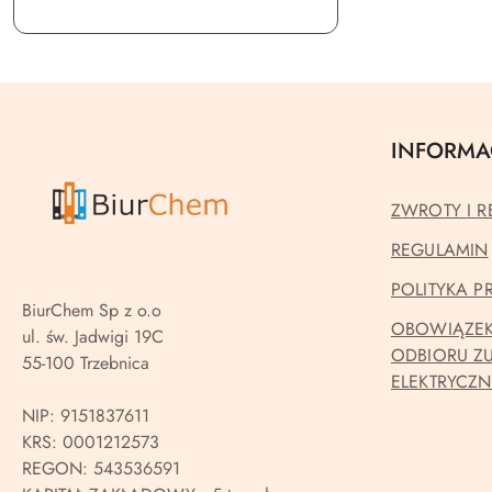
INFORMA
ZWROTY I R
REGULAMIN
POLITYKA 
BiurChem Sp z o.o
OBOWIĄZEK
ul. św. Jadwigi 19C
ODBIORU Z
55-100 Trzebnica
ELEKTRYCZ
NIP: 9151837611
KRS: 0001212573
REGON: 543536591