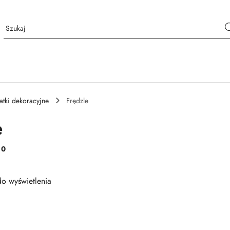
tki dekoracyjne
Frędzle
e
:
0
o wyświetlenia