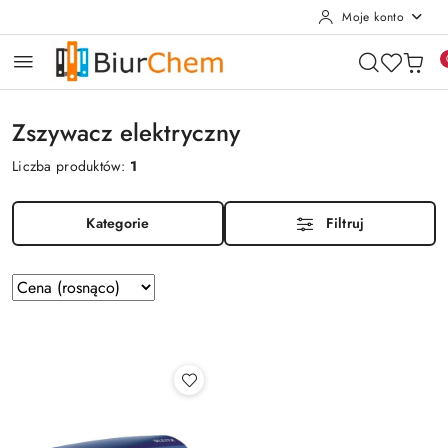
Moje konto
Przejdź do treści głównej
Przejdź do wyszukiwarki
Przejdź do moje konto
Przejdź do menu głównego
Przejdź do stopki
Zszywacz elektryczny
Liczba produktów:
1
Kategorie
Filtruj
Zastosowano
Sortuj
według
sortowanie:
Cena
(rosnąco).