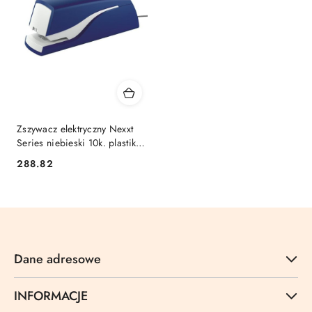
Zszywacz elektryczny Nexxt
Series niebieski 10k. plastik
Leitz (55320035)
Cena:
288.82
Dane adresowe
INFORMACJE