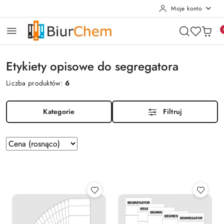
Moje konto
Przejdź do treści głównej
Przejdź do wyszukiwarki
Przejdź do moje konto
Przejdź do menu głównego
Przejdź do stopki
Etykiety opisowe do segregatora
Liczba produktów:
6
Kategorie
Filtruj
Zastosowano
Sortuj
według
sortowanie:
Cena
(rosnąco).