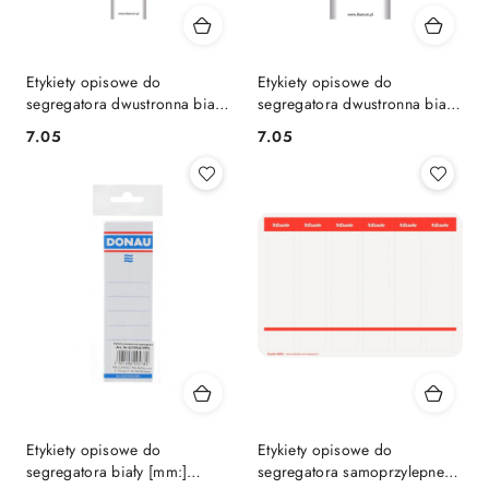
Etykiety opisowe do
Etykiety opisowe do
segregatora dwustronna biały
segregatora dwustronna biały
[mm:] 35 Titanum
[mm:] 50 Titanum
Cena:
Cena:
7.05
7.05
Etykiety opisowe do
Etykiety opisowe do
segregatora biały [mm:]
segregatora samoprzylepne