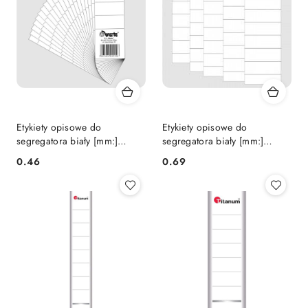
Etykiety opisowe do
Etykiety opisowe do
segregatora biały [mm:]
segregatora biały [mm:]
50x157 Warta (350-002)
70x190 Warta (1824-350-001)
Cena:
Cena:
0.46
0.69