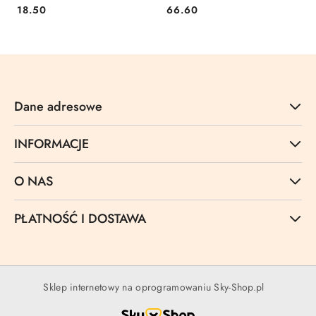
48x153 Donau (8370920-
biały [mm:] 36x192 Esselte
Cena:
Cena:
18.50
66.60
09PL)
(20823)
Dane adresowe
INFORMACJE
O NAS
PŁATNOŚĆ I DOSTAWA
Sklep internetowy na oprogramowaniu Sky-Shop.pl