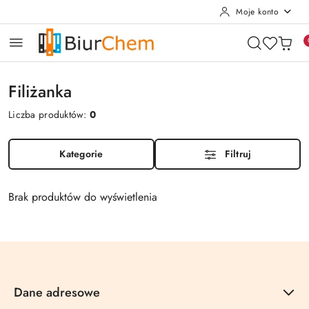
Moje konto
Przejdź do treści głównej
Przejdź do wyszukiwarki
Przejdź do moje konto
Przejdź do menu głównego
Przejdź do stopki
Filiżanka
Liczba produktów:
0
Kategorie
Filtruj
Brak produktów do wyświetlenia
Dane adresowe