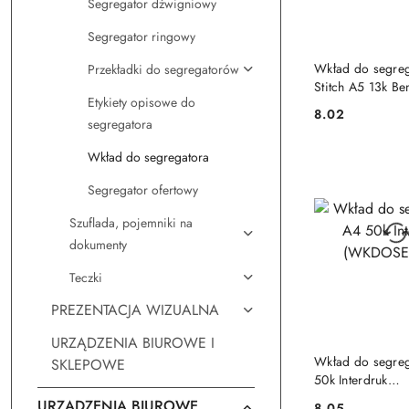
Segregator dźwigniowy
Segregator ringowy
DO KO
Wkład do segreg
Przekładki do segregatorów
Stitch A5 13k Be
Etykiety opisowe do
8.02
Cena:
segregatora
Wkład do segregatora
Segregator ofertowy
Szuflada, pojemniki na
dokumenty
Teczki
PREZENTACJA WIZUALNA
URZĄDZENIA BIUROWE I
DO KO
Wkład do segre
SKLEPOWE
50k Interdruk
(WKDOSEA4FL)
URZĄDZENIA BIUROWE
8.05