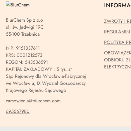
INFORMA
BiurChem Sp z o.o
ZWROTY I R
ul. św. Jadwigi 19C
REGULAMIN
55-100 Trzebnica
POLITYKA 
NIP: 9151837611
OBOWIĄZEK
KRS: 0001212573
ODBIORU Z
REGON: 543536591
ELEKTRYCZ
KAPITAŁ ZAKŁADOWY : 5 tys. zł
Sąd Rejonowy dla Wrocławia-Fabrycznej
we Wrocławiu, IX Wydział Gospodarczy
Krajowego Rejestru Sądowego
zamowienia@biurchem.com
695567980