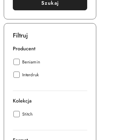
Szukaj
Filtruj
Producent
Producent:
Beniamin
Producent:
Interdruk
Kolekcja
Kolekcja:
Stitch