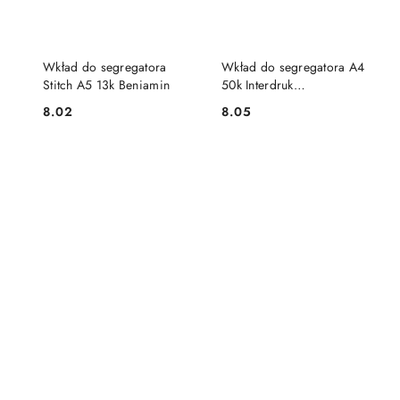
DO KOSZYKA
DO KOSZYKA
Wkład do segregatora
Wkład do segregatora A4
Stitch A5 13k Beniamin
50k Interdruk
(WKDOSEA4F)
8.02
8.05
Cena:
Cena: