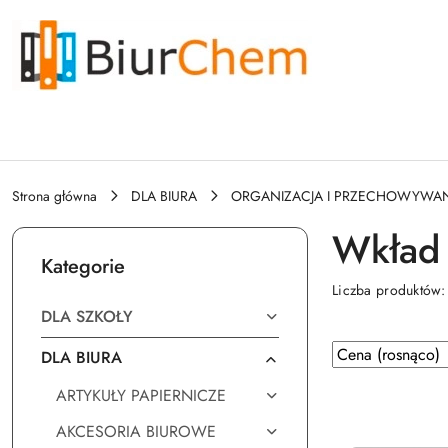
Przejdź do treści głównej
Przejdź do wyszukiwarki
Przejdź do moje konto
Przejdź do menu głównego
Przejdź do stopki
Strona główna
DLA BIURA
ORGANIZACJA I PRZECHOWYWAN
Wkład 
Kategorie
Liczba produktów
DLA SZKOŁY
Zastosowano
Sortuj
DLA BIURA
według
sortowanie:
ARTYKUŁY PAPIERNICZE
Cena
(rosnąco).
AKCESORIA BIUROWE