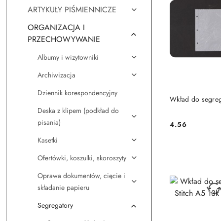
ARTYKUŁY PIŚMIENNICZE
ORGANIZACJA I
PRZECHOWYWANIE
Albumy i wizytowniki
Archiwizacja
Dziennik korespondencyjny
DO KO
Wkład do segreg
Deska z klipem (podkład do
pisania)
4.56
Cena:
Kasetki
Ofertówki, koszulki, skoroszyty
Oprawa dokumentów, cięcie i
składanie papieru
Segregatory