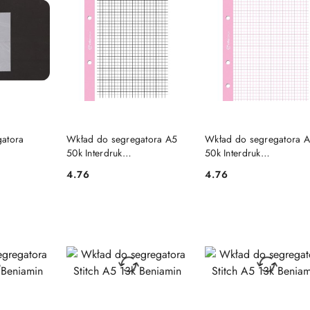
SZYKA
DO KOSZYKA
DO KOSZYKA
atora
Wkład do segregatora A5
Wkład do segregatora 
50k Interdruk
50k Interdruk
(WKDOSEA5F)
(WKDOSEA5FK)
4.76
4.76
Cena:
Cena: