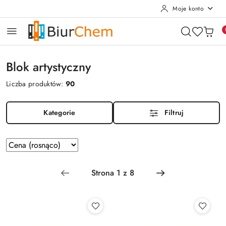
Moje konto
Przejdź do treści głównej
Przejdź do wyszukiwarki
Przejdź do moje konto
Przejdź do menu głównego
Przejdź do stopki
Blok artystyczny
Liczba produktów:
90
Kategorie
Filtruj
Zastosowano
Sortuj
według
sortowanie:
Cena
(rosnąco).