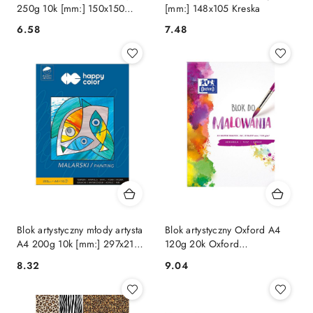
250g 10k [mm:] 150x150
[mm:] 148x105 Kreska
Happy Color (HA 3725 1515-
Cena:
Cena:
6.58
7.48
A10)
Blok artystyczny młody artysta
Blok artystyczny Oxford A4
A4 200g 10k [mm:] 297x210
120g 20k Oxford
Happy Color (HA 3720 2030-
(400093194)
Cena:
Cena:
8.32
9.04
M10)