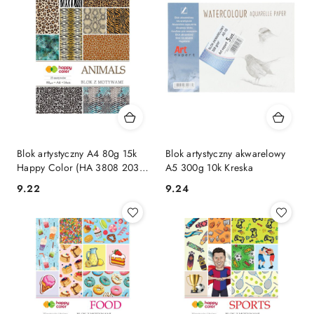
Blok artystyczny A4 80g 15k
Blok artystyczny akwarelowy
Happy Color (HA 3808 2030-
A5 300g 10k Kreska
M)
Cena:
Cena:
9.22
9.24