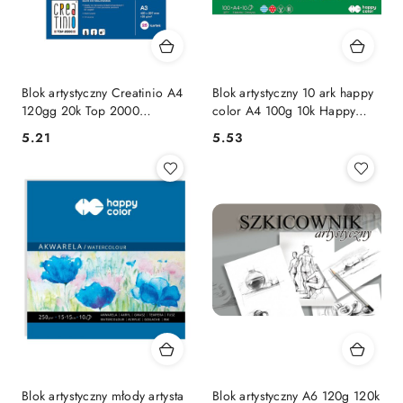
Blok artystyczny Creatinio A4
Blok artystyczny 10 ark happy
120gg 20k Top 2000
color A4 100g 10k Happy
(400079858)
Color (HA 3710 2030-A10)
Cena:
Cena:
5.21
5.53
Blok artystyczny młody artysta
Blok artystyczny A6 120g 120k