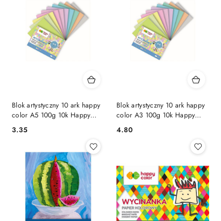
Blok artystyczny 10 ark happy
Blok artystyczny 10 ark happy
color A5 100g 10k Happy
color A3 100g 10k Happy
Color (HA 3710 1520-PA10)
Color (HA 3710 2030-PA10)
Cena:
Cena:
3.35
4.80