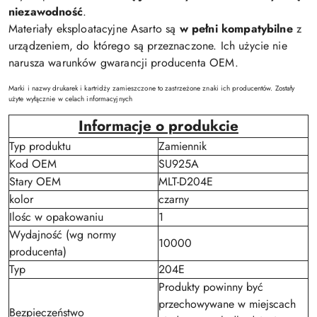
niezawodność
.
Materiały eksploatacyjne Asarto są
w pełni kompatybilne
z
urządzeniem, do którego są przeznaczone. Ich użycie nie
narusza warunków gwarancji producenta OEM.
Marki i nazwy drukarek i kartridży zamieszczone to zastrzeżone znaki ich producentów. Zostały
użyte wyłącznie w celach informacyjnych
Informacje o produkcie
Typ produktu
Zamiennik
Kod OEM
SU925A
Stary OEM
MLT-D204E
kolor
czarny
Ilośc w opakowaniu
1
Wydajność (wg normy
10000
producenta)
Typ
204E
Produkty powinny być
przechowywane w miejscach
Bezpieczeństwo