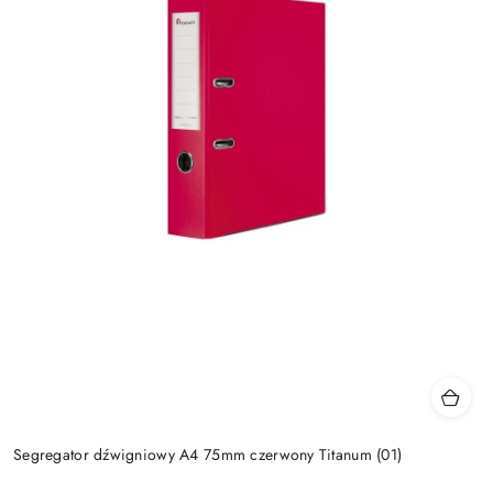
Segregator dźwigniowy A4 75mm czerwony Titanum (01)