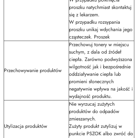
proszku natychmiast skontaktuj
się z lekarzem.
W przypadku rozsypania
proszku unikaj wdychania jego
cząsteczek. Proszek
Przechowuj tonery w miejscu
suchym, z dala od źródeł
ciepła. Zarówno podwyższona
wilgotność jak i bezpośrednie
Przechowywanie produktów
oddziaływanie ciepła lub
promieni słonecznych
negatywnie wpływa na jakość i
wydajność produktu.
Nie wyrzucaj zużytych
produktów do odpadów
zmieszanych.
Utylizacja produktów
Zużyty produkt zutylizuj w
punkcie PSZOK albo zwróć do