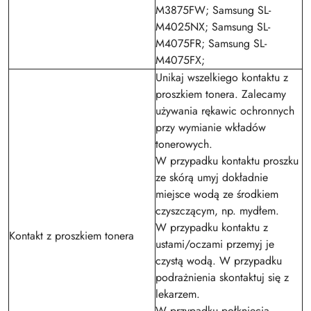
M3875FW; Samsung SL-
M4025NX; Samsung SL-
M4075FR; Samsung SL-
M4075FX;
Unikaj wszelkiego kontaktu z
proszkiem tonera. Zalecamy
używania rękawic ochronnych
przy wymianie wkładów
tonerowych.
W przypadku kontaktu proszku
ze skórą umyj dokładnie
miejsce wodą ze środkiem
czyszczącym, np. mydłem.
W przypadku kontaktu z
Kontakt z proszkiem tonera
ustami/oczami przemyj je
czystą wodą. W przypadku
podrażnienia skontaktuj się z
lekarzem.
W przypadku połknięcia