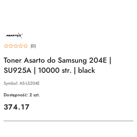
NAZWA
PRODUCENTA:
ASARTO
(0)
Toner Asarto do Samsung 204E |
SU925A | 10000 str. | black
Symbol:
AS-LS204E
Dostępność:
2
szt.
cena:
374.17