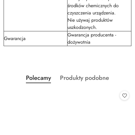
środków chemicznych do
czyszczenia urządzenia.
Nie używaj produktów
uszkodzonych.
Gwarancja producenta -
Gwarancja
dożywotnia
Produkty
Produkty
Polecamy
Produkty podobne
Pomiń karuzelę produktów
o
o
statusie:
statusie: