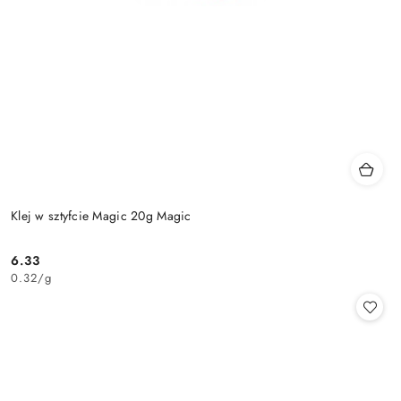
Klej w sztyfcie Magic 20g Magic
6.33
Cena:
0.32
/
g