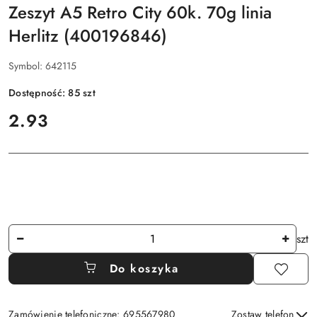
Zeszyt A5 Retro City 60k. 70g linia
Herlitz (400196846)
Symbol:
642115
Dostępność:
85
szt
cena:
2.93
Ilość
szt
Do koszyka
Zamówienie telefoniczne: 695567980
Zostaw telefon