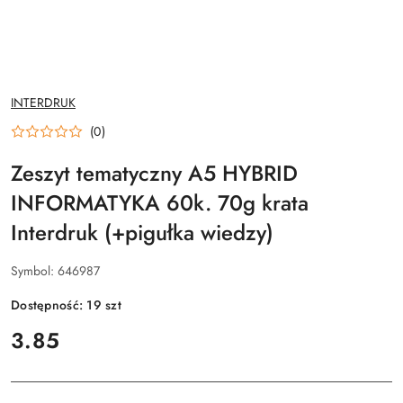
NAZWA
INTERDRUK
PRODUCENTA:
(0)
Zeszyt tematyczny A5 HYBRID
INFORMATYKA 60k. 70g krata
Interdruk (+pigułka wiedzy)
Symbol:
646987
Dostępność:
19
szt
cena:
3.85