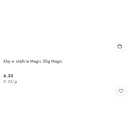
Klej w sztyfcie Magic 20g Magic
6.33
Cena:
0.32
/
g