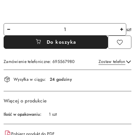
Ilość
szt
Do koszyka
Zamówienie telefoniczne: 695567980
Zostaw telefon
Dostępność
Wysyłka w ciągu:
24 godziny
i
Wyślij
dostawa
Więcej o produkcie
Ilość w opakowaniu:
1 szt
Pobierz produkt do PDF