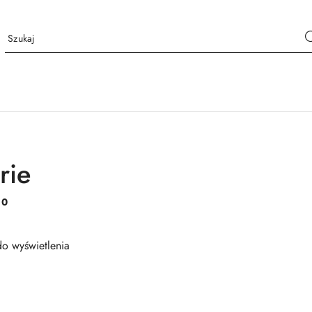
rie
:
0
o wyświetlenia