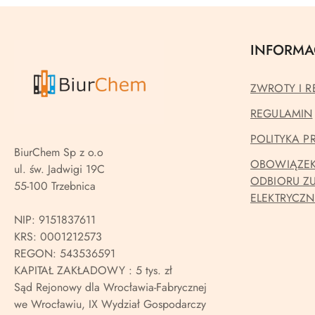
INFORMA
ZWROTY I R
REGULAMIN
POLITYKA 
BiurChem Sp z o.o
OBOWIĄZEK
ul. św. Jadwigi 19C
ODBIORU Z
55-100 Trzebnica
ELEKTRYCZ
NIP: 9151837611
KRS: 0001212573
REGON: 543536591
KAPITAŁ ZAKŁADOWY : 5 tys. zł
Sąd Rejonowy dla Wrocławia-Fabrycznej
we Wrocławiu, IX Wydział Gospodarczy