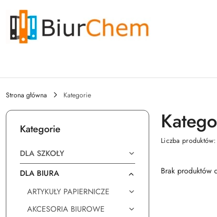
Przejdź do treści głównej
Przejdź do wyszukiwarki
Przejdź do moje konto
Przejdź do menu głównego
Przejdź do stopki
Strona główna
Kategorie
Katego
Kategorie
Liczba produktów
DLA SZKOŁY
Brak produktów d
DLA BIURA
ARTYKUŁY PAPIERNICZE
AKCESORIA BIUROWE