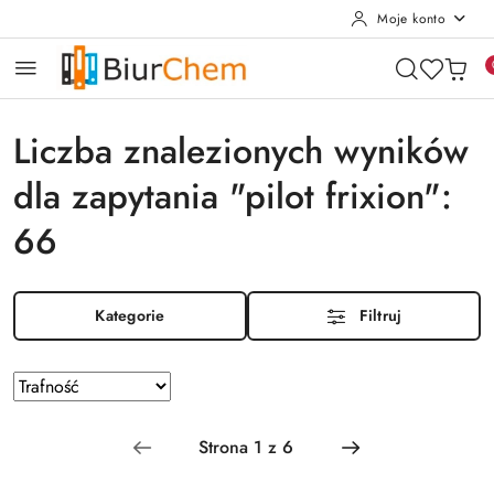
Moje konto
Przejdź do treści głównej
Przejdź do wyszukiwarki
Przejdź do moje konto
Przejdź do menu głównego
Przejdź do stopki
Liczba znalezionych wyników
dla zapytania "pilot frixion":
66
Kategorie
Filtruj
Sortuj
według