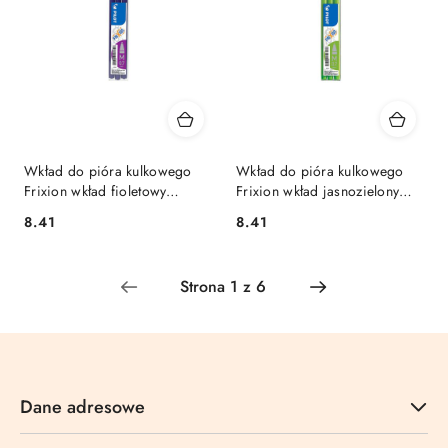
Wkład do pióra kulkowego
Wkład do pióra kulkowego
Frixion wkład fioletowy
Frixion wkład jasnozielony
0,35mm Pilot (BLS-FR7-V-S3)
0,35mm Pilot (BLS-FR7-LG-S5)
Cena:
Cena:
8.41
8.41
Dane adresowe