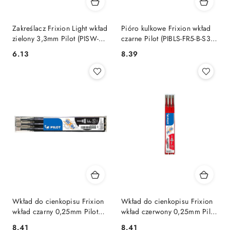
Zakreślacz Frixion Light wkład
Pióro kulkowe Frixion wkład
zielony 3,3mm Pilot (PISW-FL-
czarne Pilot (PIBLS-FR5-B-S3-
G)
E)
Cena:
Cena:
6.13
8.39
Wkład do cienkopisu Frixion
Wkład do cienkopisu Frixion
wkład czarny 0,25mm Pilot
wkład czerwony 0,25mm Pilot
(BLS-FRPS-B-S4)
(BLS-FRPS-R-S5)
Cena:
Cena:
8.41
8.41