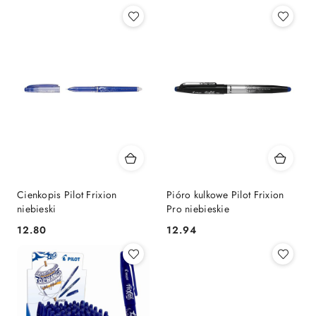
Cienkopis Pilot Frixion
Pióro kulkowe Pilot Frixion
niebieski
Pro niebieskie
Cena:
Cena:
12.80
12.94