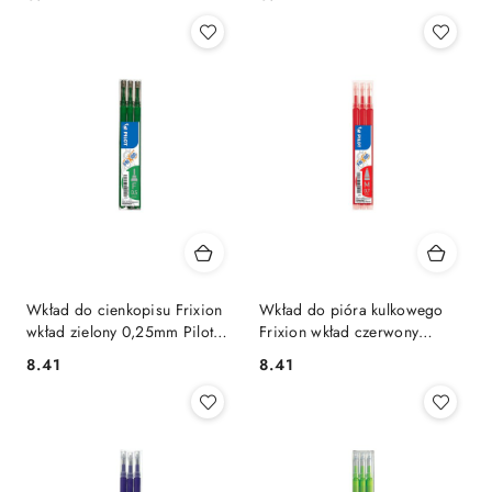
Wkład do cienkopisu Frixion
Wkład do pióra kulkowego
wkład zielony 0,25mm Pilot
Frixion wkład czerwony
(BLS-FRPS-G-S6)
0,35mm Pilot (BLS-FR7-R-S3)
Cena:
Cena:
8.41
8.41