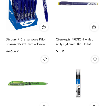
Display Pióra kulkowe Pilot
Cienkopis FRIXION wkład
Frixion 36 szt. mix kolorów
żółty 0,45mm 1kol. Pilot
(PISW-FF-Y)
Cena:
Cena:
466.62
5.59